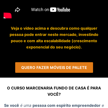
Veja o vídeo
acima e
descubra
como
qualquer
pessoa
pode
entrar neste mercado,
investindo
pouco
e com
alta escalabilidade
(crescimento
exponencial do seu negócio).
QUERO FAZER MÓVEIS DE PALETE
O CURSO MARCENARIA FUNDO DE CASA É PARA
VOCÊ?
Se você
é uma
pessoa com espírito empreendedor
e