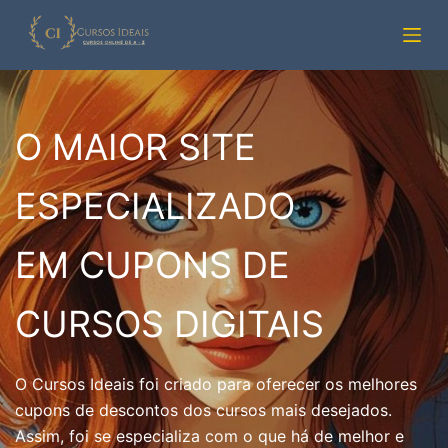
Pular
para
o
conteúdo
O MAIOR SITE
ESPECIALIZADO
EM CUPONS DE
CURSOS DIGITAIS
O Cursos Ideais foi criado para oferecer os melhores
cupons de descontos dos cursos mais desejados.
Assim, foi se especializa com o que há de melhor e