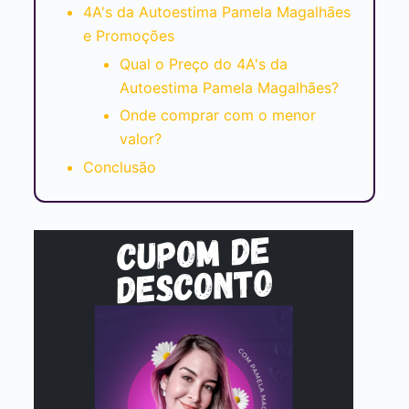
4A's da Autoestima Pamela Magalhães
e Promoções
Qual o Preço do 4A's da
Autoestima Pamela Magalhães?
Onde comprar com o menor
valor?
Conclusão