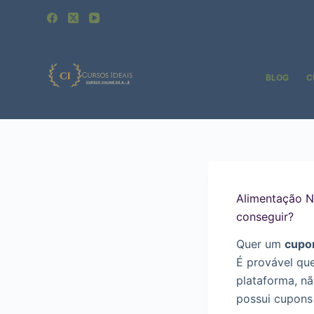
Pular
para
o
conteúdo
BLOG
C
Alimentação N
conseguir?
Quer um
cupo
É provável qu
plataforma, n
possui cupons 