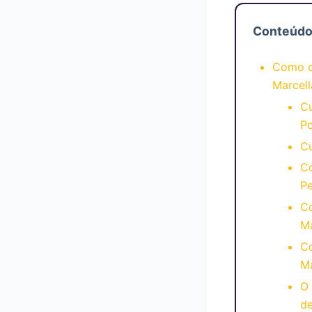
Conteúd
Como c
Marcell
Cu
Po
Cu
Co
Pe
Co
Ma
Co
Ma
O 
de