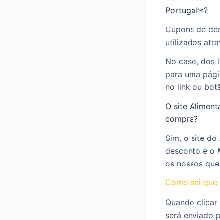
Portugal✂?
Cupons de des
utilizados atr
No caso, dos l
para uma pági
no link ou bot
O site Aliment
compra?
Sim, o site do
desconto e o
os nossos quer
Como sei que 
Quando clicar
será enviado 