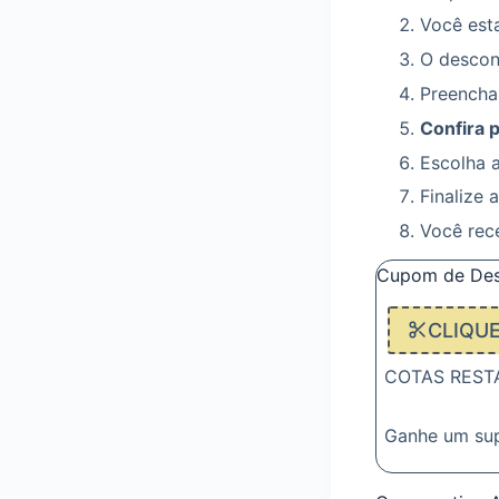
Você esta
O descont
Preencha
Confira 
Escolha 
Finalize 
Você rec
Cupom de Desc
CLIQU
COTAS RESTAN
Ganhe um su