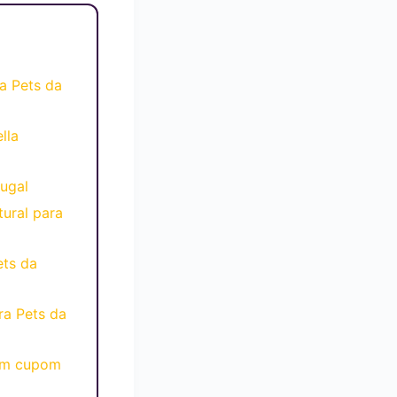
a Pets da
lla
ugal
ural para
ts da
ra Pets da
tem cupom