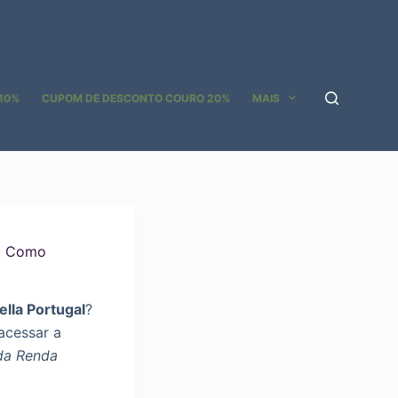
10%
CUPOM DE DESCONTO COURO 20%
MAIS
l: Como
lla Portugal
?
acessar a
da Renda