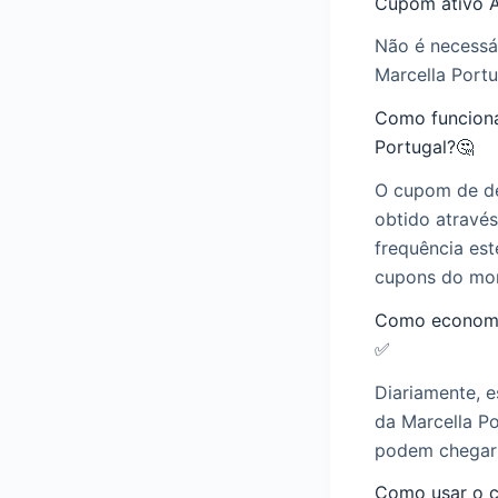
Cupom ativo A
Não é necessá
Marcella Port
Como funciona
Portugal?🤔
O cupom de de
obtido atravé
frequência est
cupons do mo
Como economiz
✅
Diariamente, e
da Marcella P
podem chegar
Como usar o c