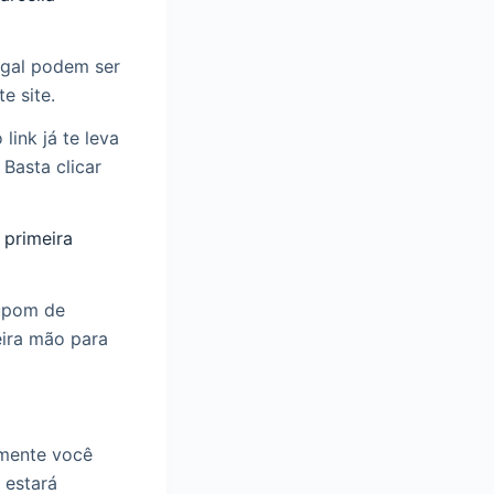
ugal podem ser
e site.
link já te leva
Basta clicar
 primeira
cupom de
ira mão para
amente você
 estará