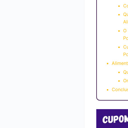
Co
Qu
Al
O 
Po
Cu
P
Aliment
Qu
O
Conclu