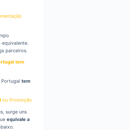
limentação
ampo
 equivalente.
gs parceiros.
rtugal
tem
a Portugal
tem
l
ou Promoção
s, surge uns
ue
equivale a
abaixo.