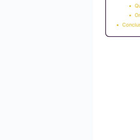
Qu
O
Conclu