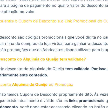
para a página de pagamento no qual o valor do desconto já
te atenção no valor.
nça entre o Cupom de Desconto e o Link Promocional do Cu
desconto são códigos promocionais que você digita no c
carrinho de compras da loja virtual para ganhar o desconto
 são promoções que os fabricantes disponibilizam para blo
esconto do Alquimia do Queijo
tem validade?
de desconto do Alquimia do Queijo
tem validade. Por isso
iariamente este conteúdo.
conto
Alquimia do Queijo
ou Promoção
ão temos Cupom de Desconto propriamente dito. Ás veze
que existe atualmente é válido são os
links promocionais
q
desconto
, você pode estar acessando clicando no botão 