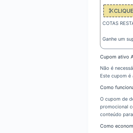
CLIQU
COTAS RESTAN
Ganhe um su
Cupom ativo A
Não é necessá
Este cupom é 
Como funciona
O cupom de de
promocional c
conteúdo para
Como economi