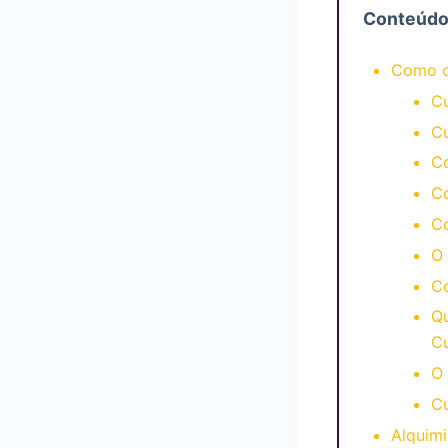
Conteúd
Como c
Cu
Cu
Co
C
Co
O 
Co
Qu
Cu
O 
C
Alquim