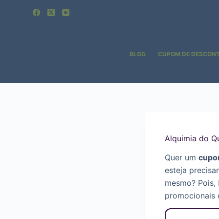
Pular
para
o
conteúdo
BLOG
CUPOM DE DESCON
Alquimia do Q
Quer um
cupo
esteja precisa
mesmo? Pois,
promocionais 