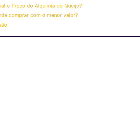
al o Preço do Alquimia do Queijo?
nde comprar com o menor valor?
são