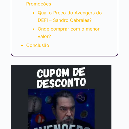
Promoções
Qual o Preço do Avengers do
DEFI – Sandro Cabrales?
Onde comprar com o menor
valor?
Conclusão