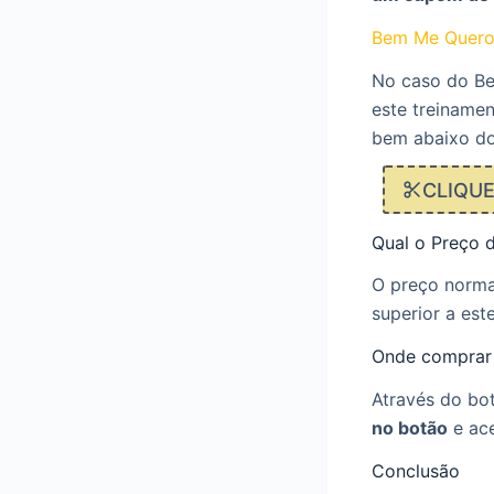
Bem Me Quero
No caso do Be
este treinamen
bem abaixo do 
CLIQU
Qual o Preço
O preço norma
superior a este
Onde comprar
Através do bo
no botão
e ace
Conclusão