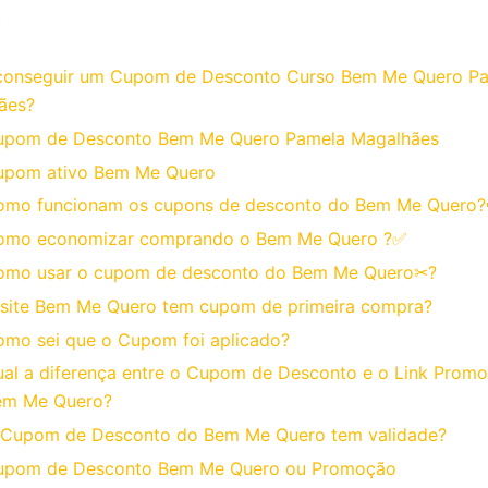
o
onseguir um Cupom de Desconto Curso Bem Me Quero P
ães?
upom de Desconto Bem Me Quero Pamela Magalhães
upom ativo Bem Me Quero
omo funcionam os cupons de desconto do Bem Me Quero?
omo economizar comprando o Bem Me Quero ?✅
omo usar o cupom de desconto do Bem Me Quero✂?
site Bem Me Quero tem cupom de primeira compra?
mo sei que o Cupom foi aplicado?
al a diferença entre o Cupom de Desconto e o Link Promo
em Me Quero?
 Cupom de Desconto do Bem Me Quero tem validade?
upom de Desconto Bem Me Quero ou Promoção