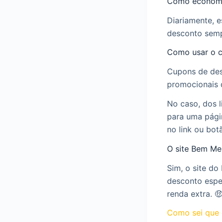
Como economi
Diariamente, 
desconto semp
Como usar o 
Cupons de des
promocionais q
No caso, dos l
para uma pági
no link ou bot
O site Bem Me
Sim, o site d
desconto espe
renda extra. 
Como sei que 