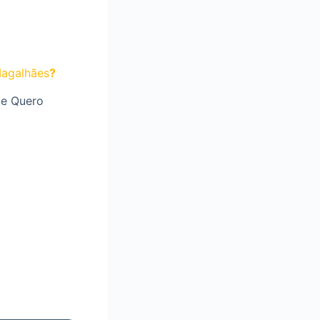
agalhães
?
Me Quero