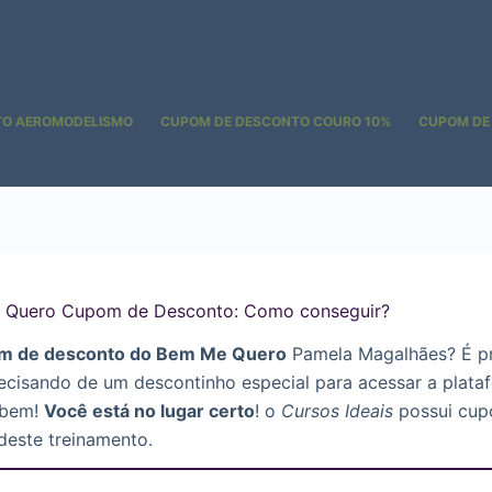
TO AEROMODELISMO
CUPOM DE DESCONTO COURO 10%
CUPOM DE
 Quero Cupom de Desconto: Como conseguir?
m de desconto do Bem Me Quero
Pamela Magalhães? É p
ecisando de um descontinho especial para acessar a plata
 bem!
Você está no lugar certo
! o
Cursos Ideais
possui cupo
deste treinamento.