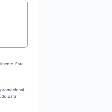
lmente. Este
 promocional
eúdo para