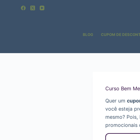
Pular
para
o
conteúdo
BLOG
CUPOM DE DESCON
Curso Bem Me
Quer um
cupo
você esteja pr
mesmo? Pois,
promocionais 