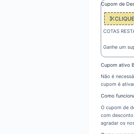
Cupom de Des
CLIQU
COTAS RESTAN
Ganhe um su
Cupom ativo 
Não é necessá
cupom é ativa
Como funcion
O cupom de de
com desconto 
agradar os no