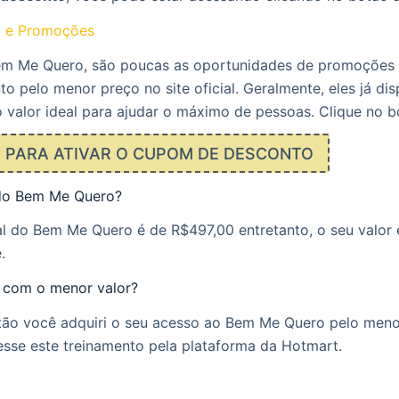
 e Promoções
m Me Quero, são poucas as oportunidades de promoções
to pelo menor preço no site oficial. Geralmente, eles já dis
valor ideal para ajudar o máximo de pessoas. Clique no b
E PARA ATIVAR O CUPOM DE DESCONTO
 do Bem Me Quero?
l do Bem Me Quero é de R$497,00 entretanto, o seu valor 
.
 com o menor valor?
tão você adquiri o seu acesso ao Bem Me Quero pelo meno
sse este treinamento pela plataforma da Hotmart.