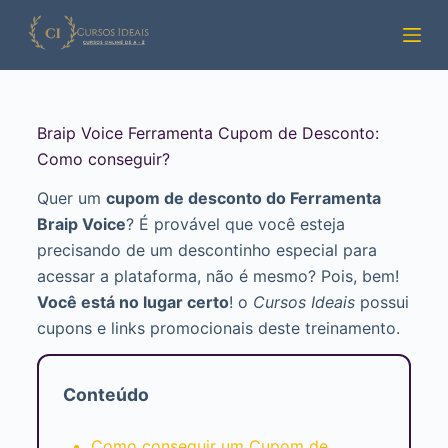
Pular
para
o
conteúdo
Braip Voice Ferramenta Cupom de Desconto:
Como conseguir?
Quer um
cupom de desconto do Ferramenta
Braip Voice
? É provável que você esteja
precisando de um descontinho especial para
acessar a plataforma, não é mesmo? Pois, bem!
Você está no lugar certo
! o
Cursos Ideais
possui
cupons e links promocionais deste treinamento.
Conteúdo
Como conseguir um Cupom de