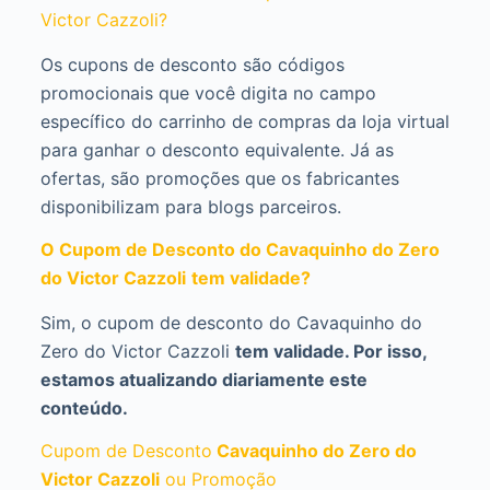
Victor Cazzoli?
Os cupons de desconto são códigos
promocionais que você digita no campo
específico do carrinho de compras da loja virtual
para ganhar o desconto equivalente. Já as
ofertas, são promoções que os fabricantes
disponibilizam para blogs parceiros.
O Cupom de Desconto do Cavaquinho do Zero
do Victor Cazzoli
tem validade?
Sim, o cupom de desconto do Cavaquinho do
Zero do Victor Cazzoli
tem validade. Por isso,
estamos atualizando diariamente este
conteúdo.
Cupom de Desconto
Cavaquinho do Zero do
Victor Cazzoli
ou Promoção