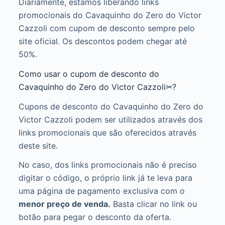
Diariamente, estamos liberando links
promocionais do Cavaquinho do Zero do Victor
Cazzoli com cupom de desconto sempre pelo
site oficial. Os descontos podem chegar até
50%.
Como usar o cupom de desconto do
Cavaquinho do Zero do Victor Cazzoli✂?
Cupons de desconto do Cavaquinho do Zero do
Victor Cazzoli podem ser utilizados através dos
links promocionais que são oferecidos através
deste site.
No caso, dos links promocionais não é preciso
digitar o código, o próprio link já te leva para
uma página de pagamento exclusiva com o
menor preço de venda.
Basta clicar no link ou
botão para pegar o desconto da oferta.