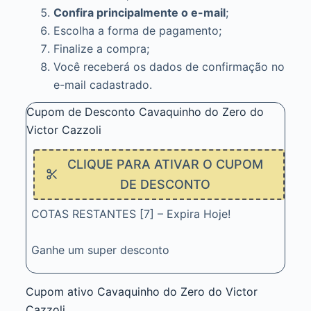
Confira principalmente o e-mail
;
Escolha a forma de pagamento;
Finalize a compra;
Você receberá os dados de confirmação no
e-mail cadastrado.
Cupom de Desconto Cavaquinho do Zero do
Victor Cazzoli
CLIQUE PARA ATIVAR O CUPOM
DE DESCONTO
COTAS RESTANTES [7] – Expira Hoje!
Ganhe um super desconto
Cupom ativo Cavaquinho do Zero do Victor
Cazzoli