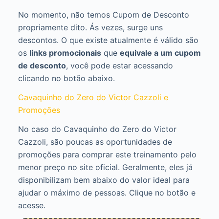
No momento, não temos Cupom de Desconto
propriamente dito. Ás vezes, surge uns
descontos. O que existe atualmente é válido são
os
links promocionais
que
equivale a um cupom
de desconto
, você pode estar acessando
clicando no botão abaixo.
Cavaquinho do Zero do Victor Cazzoli e
Promoções
No caso do Cavaquinho do Zero do Victor
Cazzoli, são poucas as oportunidades de
promoções para comprar este treinamento pelo
menor preço no site oficial. Geralmente, eles já
disponibilizam bem abaixo do valor ideal para
ajudar o máximo de pessoas. Clique no botão e
acesse.