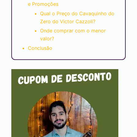
e Promoções
Qual o Preço do Cavaquinho do
Zero do Victor Cazzoli?
Onde comprar com o menor
valor?
Conclusão