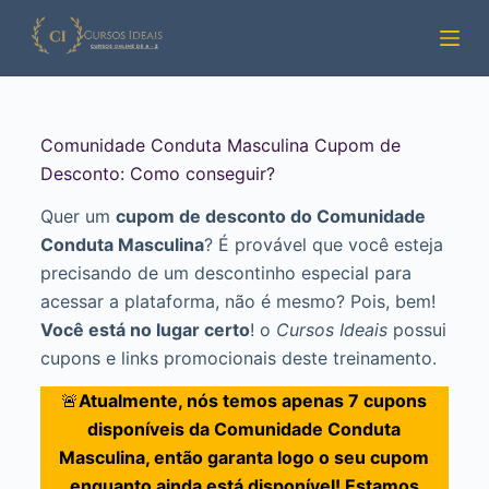
Pular
para
o
conteúdo
Comunidade Conduta Masculina Cupom de
Desconto: Como conseguir?
Quer um
cupom de desconto do Comunidade
Conduta Masculina
? É provável que você esteja
precisando de um descontinho especial para
acessar a plataforma, não é mesmo? Pois, bem!
Você está no lugar certo
! o
Cursos Ideais
possui
cupons e links promocionais deste treinamento.
🚨
Atualmente, nós temos apenas 7 cupons
disponíveis da Comunidade Conduta
Masculina, então garanta logo o seu cupom
enquanto ainda está disponível! Estamos