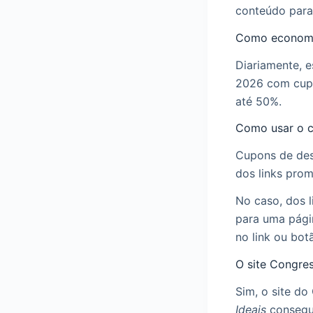
conteúdo para
Como economi
Diariamente, 
2026 com cupo
até 50%.
Como usar o 
Cupons de des
dos links prom
No caso, dos l
para uma pági
no link ou bot
O site Congre
Sim, o site d
Ideais
consegui