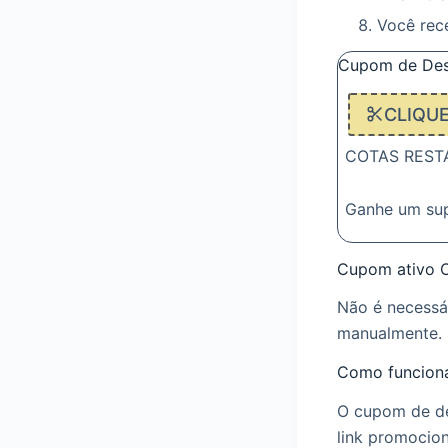
Você rec
Cupom de Des
CLIQU
COTAS RESTAN
Ganhe um su
Cupom ativo 
Não é necessá
manualmente. 
Como funcion
O cupom de de
link promocio