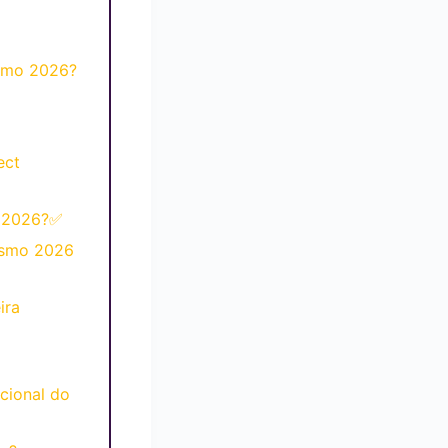
smo 2026?
ect
o 2026?✅
ismo 2026
ira
cional do