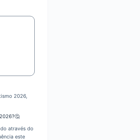
tismo 2026,
 2026?🤔
do através do
uência este