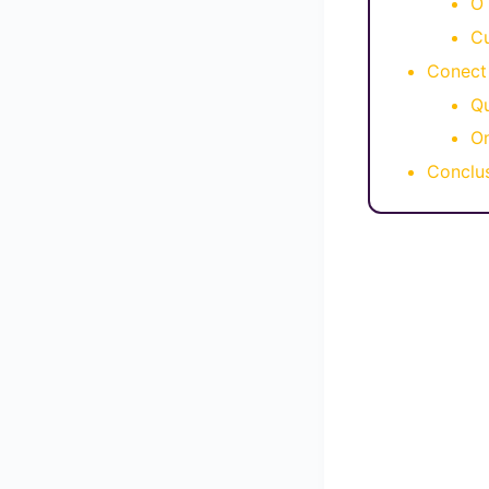
O
C
Conect
Qu
O
Conclu