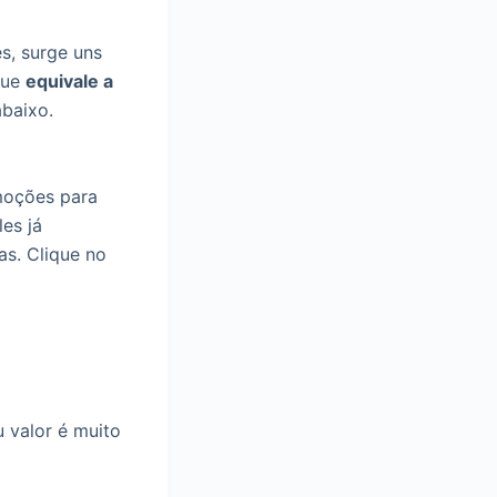
s, surge uns
ue
equivale a
abaixo.
moções para
es já
as. Clique no
 valor é muito