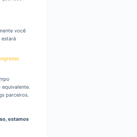
amente você
 estará
ongresso
ampo
 equivalente.
gs parceiros.
sso, estamos