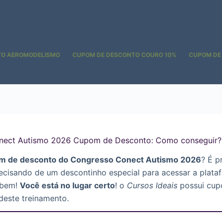
TO AEROMODELISMO
CUPOM DE DESCONTO COURO 10%
CUPOM DE
nect Autismo 2026 Cupom de Desconto: Como conseguir?
m de desconto do Congresso Conect Autismo 2026
? É p
ecisando de um descontinho especial para acessar a plata
 bem!
Você está no lugar certo
! o
Cursos Ideais
possui cupo
deste treinamento.