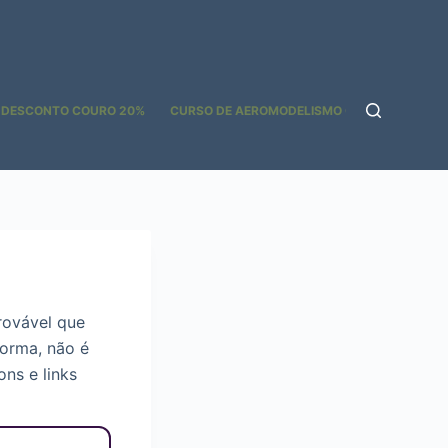
 DESCONTO COURO 20%
CURSO DE AEROMODELISMO GOOGLE ADS
rovável que
forma, não é
ns e links