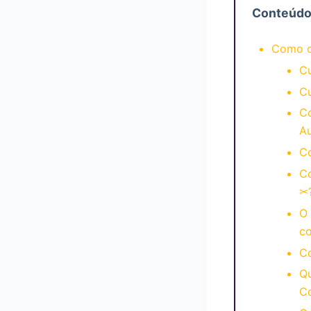
Conteúd
Como c
C
C
C
A
C
C
✂
O 
c
Co
Qu
C