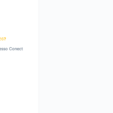
26
?
resso Conect