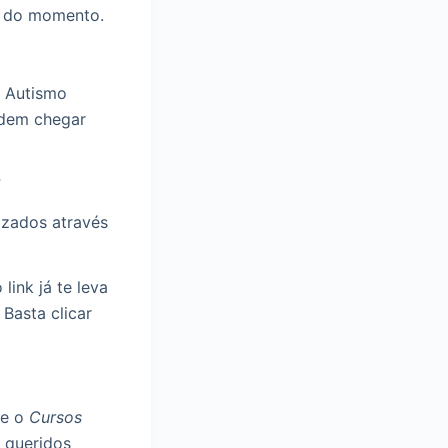
s do momento.
t Autismo
odem chegar
?
zados através
link já te leva
Basta clicar
 e o
Cursos
 queridos