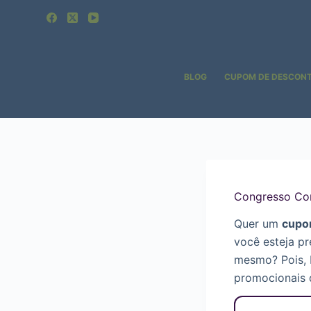
Pular
para
o
conteúdo
BLOG
CUPOM DE DESCON
Congresso Co
Quer um
cupo
você esteja pr
mesmo? Pois,
promocionais 