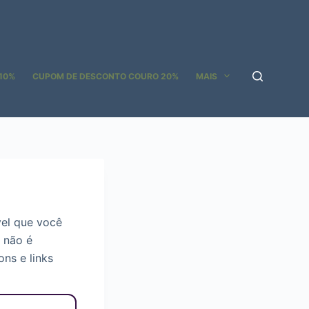
10%
CUPOM DE DESCONTO COURO 20%
MAIS
el que você
 não é
ns e links