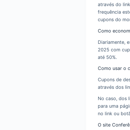
através do li
frequência est
cupons do mo
Como economi
Diariamente, 
2025 com cupo
até 50%.
Como usar o 
Cupons de des
através dos li
No caso, dos l
para uma pági
no link ou bot
O site Confer