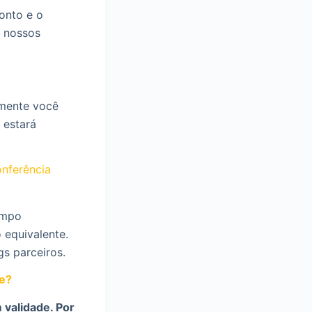
onto e o
s nossos
amente você
 estará
onferência
ampo
 equivalente.
gs parceiros.
de?
 validade. Por