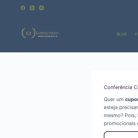
Pular
para
o
conteúdo
BLOG
C
Conferência 
Quer um
cupo
esteja precisa
mesmo? Pois,
promocionais 