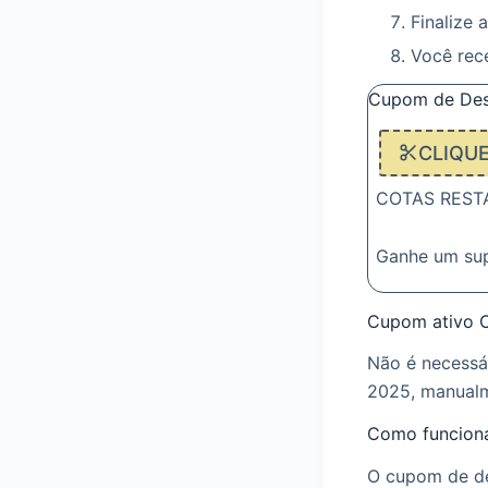
Finalize 
Você rec
Cupom de Des
CLIQU
COTAS RESTAN
Ganhe um su
Cupom ativo 
Não é necessá
2025, manualm
Como funcion
O cupom de de