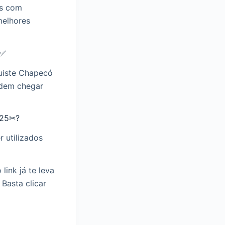
os com
melhores
?✅
uiste Chapecó
odem chegar
025✂?
 utilizados
link já te leva
Basta clicar