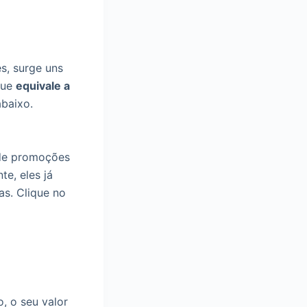
s, surge uns
ue
equivale a
abaixo.
 de promoções
te, eles já
as. Clique no
, o seu valor