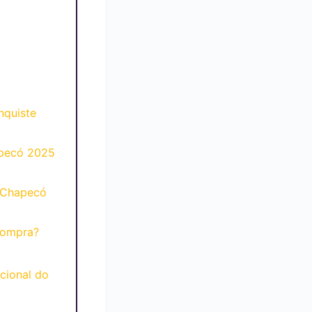
nquiste
apecó 2025
 Chapecó
compra?
cional do