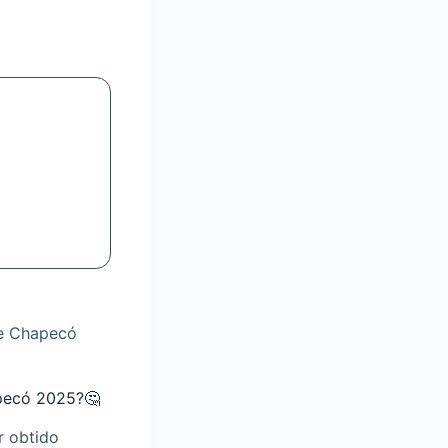
te Chapecó
pecó 2025?🤔
 obtido