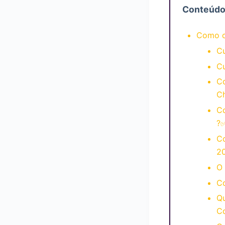
Conteúd
Como c
C
C
Co
C
C
?
C
2
O 
Co
Qu
Co