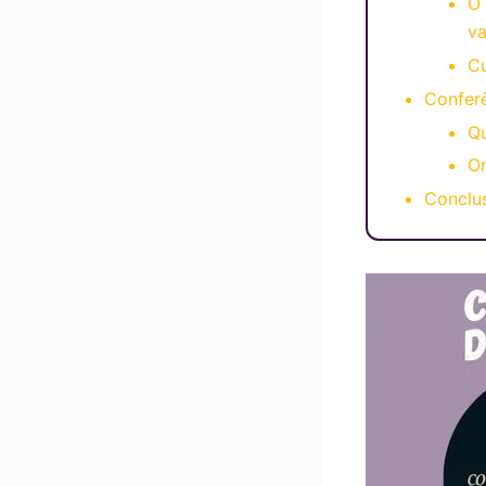
O
va
C
Confer
Qu
O
Conclu