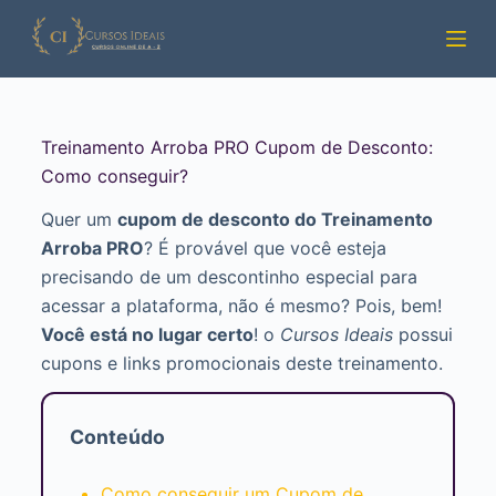
Pular
para
o
conteúdo
Treinamento Arroba PRO Cupom de Desconto:
Como conseguir?
Quer um
cupom de desconto do Treinamento
Arroba PRO
? É provável que você esteja
precisando de um descontinho especial para
acessar a plataforma, não é mesmo? Pois, bem!
Você está no lugar certo
! o
Cursos Ideais
possui
cupons e links promocionais deste treinamento.
Conteúdo
Como conseguir um Cupom de