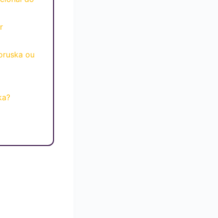
r
oruska ou
ka?