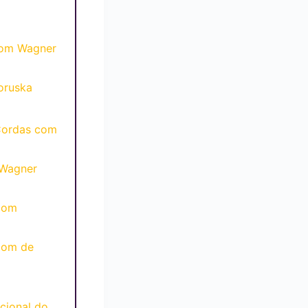
com Wagner
oruska
Cordas com
 Wagner
com
pom de
cional do