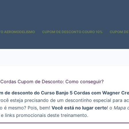
TO AEROMODELISMO
CUPOM DE DESCONTO COURO 10%
CUPOM DE
5 Cordas Cupom de Desconto: Como conseguir?
m de desconto do Curso Banjo 5 Cordas com Wagner Cr
você esteja precisando de um descontinho especial para ac
ão é mesmo? Pois, bem!
Você está no lugar certo
! o
Mapa 
e links promocionais deste treinamento.