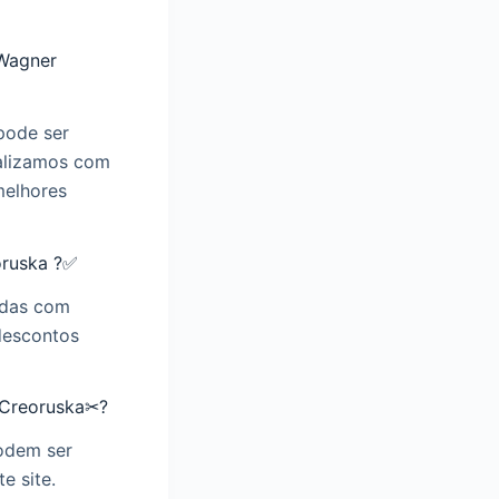
Wagner
pode ser
ualizamos com
melhores
oruska ?✅
rdas com
descontos
 Creoruska✂?
odem ser
e site.