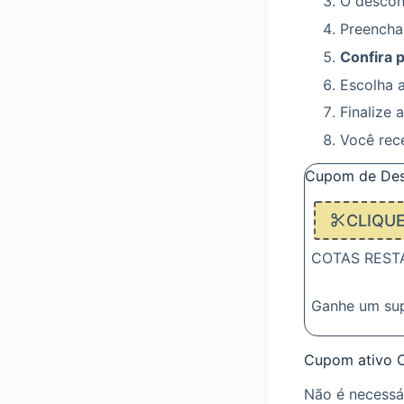
O descont
Preencha
Confira 
Escolha 
Finalize 
Você rec
Cupom de Des
CLIQU
COTAS RESTAN
Ganhe um su
Cupom ativo 
Não é necessá