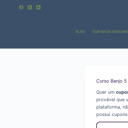
Pular
para
o
conteúdo
BLOG
CUPOM DE DESCON
Curso Banjo 
Quer um
cupo
provável que 
plataforma, n
possui cupons 