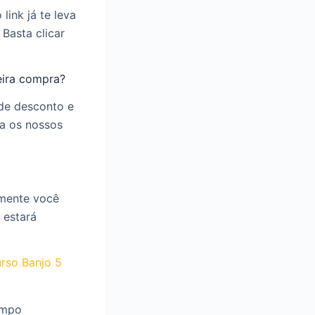
link já te leva
Basta clicar
eira compra?
de desconto e
a os nossos
amente você
 estará
rso Banjo 5
ampo