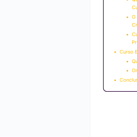
C
O
Cr
C
P
Curso 
Qu
O
Conclu