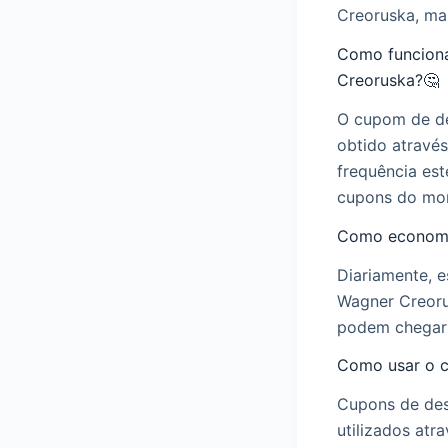
Creoruska, ma
Como funcion
Creoruska?🤔
O cupom de de
obtido atravé
frequência est
cupons do mo
Como economi
Diariamente, 
Wagner Creoru
podem chegar
Como usar o 
Cupons de de
utilizados atr