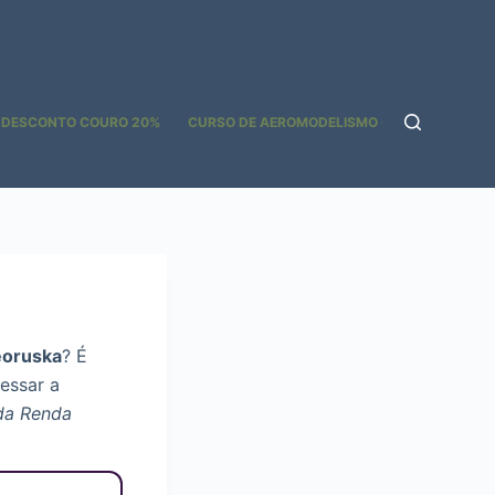
 DESCONTO COURO 20%
CURSO DE AEROMODELISMO GOOGLE ADS
eoruska
? É
essar a
da Renda