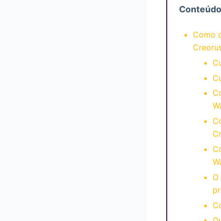
Conteúd
Como c
Creoru
C
C
C
W
C
C
C
W
O 
pr
Co
Qu