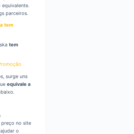
 equivalente.
gs parceiros.
ka
tem
uska
tem
Promoção
s, surge uns
ue
equivale a
abaixo.
s
preço no site
 ajudar o