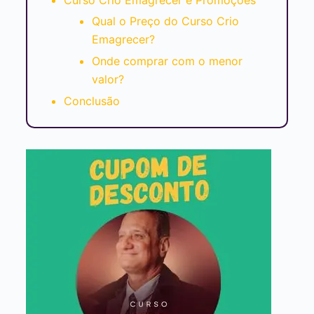
Qual o Preço do Curso Crio
Emagrecer?
Onde comprar com o menor
valor?
Conclusão