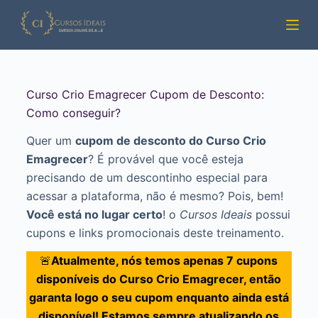
Pular
para
o
conteúdo
Curso Crio Emagrecer Cupom de Desconto:
Como conseguir?
Quer um
cupom de desconto do Curso Crio
Emagrecer
? É provável que você esteja
precisando de um descontinho especial para
acessar a plataforma, não é mesmo? Pois, bem!
Você está no lugar certo
! o
Cursos Ideais
possui
cupons e links promocionais deste treinamento.
🚨
Atualmente, nós temos apenas 7 cupons
disponíveis do Curso Crio Emagrecer, então
garanta logo o seu cupom enquanto ainda está
disponível! Estamos sempre atualizando os