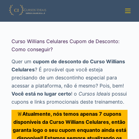
Pular
para
o
conteúdo
Curso Willians Celulares Cupom de Desconto:
Como conseguir?
Quer um
cupom de desconto do Curso Willians
Celulares
? É provável que você esteja
precisando de um descontinho especial para
acessar a plataforma, não é mesmo? Pois, bem!
Você está no lugar certo
! o
Cursos Ideais
possui
cupons e links promocionais deste treinamento.
🚨
Atualmente, nós temos apenas 7 cupons
disponíveis da Curso Willians Celulares, então
garanta logo o seu cupom enquanto ainda está
disponível! Estamos sempre atualizando os