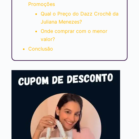
Promoções
Qual o Preço do Dazz Crochê da
Juliana Menezes?
Onde comprar com o menor
valor?
Conclusão