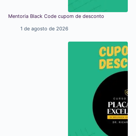
Mentoria Black Code cupom de desconto
1 de agosto de 2026