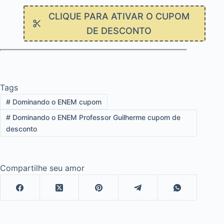
CLIQUE PARA ATIVAR O CUPOM
DE DESCONTO
Tags
#
Dominando o ENEM cupom
#
Dominando o ENEM Professor Guilherme cupom de
desconto
Compartilhe seu amor