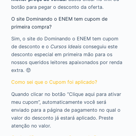
botão para pegar o desconto da oferta.
O site Dominando o ENEM tem cupom de
primeira compra?
Sim, o site do Dominando o ENEM tem cupom
de desconto e o
Cursos Ideais
conseguiu este
desconto especial em primeira mão para os
nossos queridos leitores apaixonados por renda
extra. 🤑
Como sei que o Cupom foi aplicado?
Quando clicar no botão “Clique aqui para ativar
meu cupom”, automaticamente você será
enviado para a página de pagamento no qual o
valor do desconto já estará aplicado. Preste
atenção no valor.