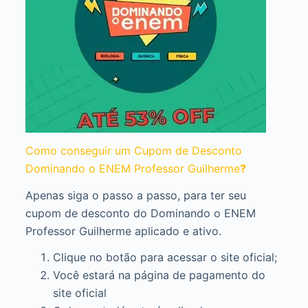
Como conseguir um Cupom de Desconto
Dominando o ENEM Professor Guilherme
?
Apenas siga o passo a passo, para ter seu
cupom de desconto do Dominando o ENEM
Professor Guilherme aplicado e ativo.
Clique no botão para acessar o site oficial;
Você estará na página de pagamento do
site oficial