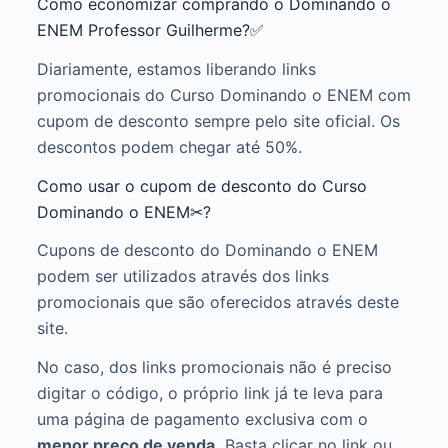
Como economizar comprando o Dominando o
ENEM Professor Guilherme?✅
Diariamente, estamos liberando links
promocionais do Curso Dominando o ENEM com
cupom de desconto sempre pelo site oficial. Os
descontos podem chegar até 50%.
Como usar o cupom de desconto do Curso
Dominando o ENEM✂?
Cupons de desconto do Dominando o ENEM
podem ser utilizados através dos links
promocionais que são oferecidos através deste
site.
No caso, dos links promocionais não é preciso
digitar o código, o próprio link já te leva para
uma página de pagamento exclusiva com o
menor preço de venda.
Basta clicar no link ou