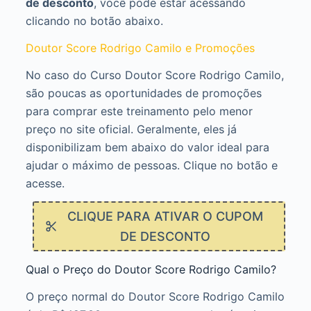
de desconto
, você pode estar acessando
clicando no botão abaixo.
Doutor Score Rodrigo Camilo e Promoções
No caso do Curso Doutor Score Rodrigo Camilo,
são poucas as oportunidades de promoções
para comprar este treinamento pelo menor
preço no site oficial. Geralmente, eles já
disponibilizam bem abaixo do valor ideal para
ajudar o máximo de pessoas. Clique no botão e
acesse.
CLIQUE PARA ATIVAR O CUPOM
DE DESCONTO
Qual o Preço do Doutor Score Rodrigo Camilo?
O preço normal do Doutor Score Rodrigo Camilo