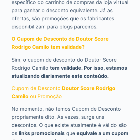
específico do carrinho de compras da loja virtual
para ganhar o desconto equivalente. Já as
ofertas, são promoções que os fabricantes
disponibilizam para blogs parceiros.
O Cupom de Desconto do Doutor Score
Rodrigo Camilo
tem validade?
Sim, o cupom de desconto do Doutor Score
Rodrigo Camilo
tem validade. Por isso, estamos
atualizando diariamente este conteúdo.
Cupom de Desconto
Doutor Score Rodrigo
Camilo
ou Promoção
No momento, não temos Cupom de Desconto
propriamente dito. Ás vezes, surge uns
descontos. O que existe atualmente é válido são
os
links promocionais
que
equivale a um cupom