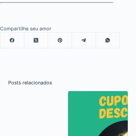
Compartilhe seu amor
Posts relacionados