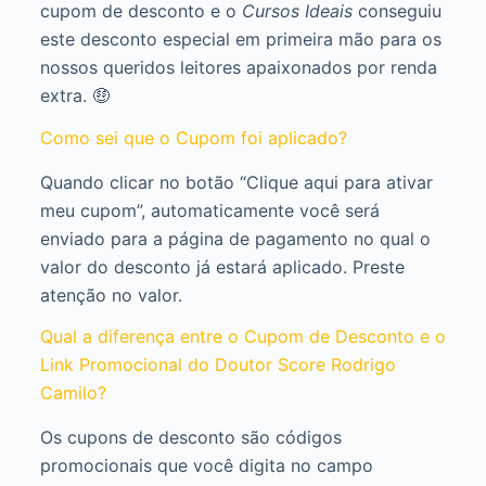
cupom de desconto e o
Cursos Ideais
conseguiu
este desconto especial em primeira mão para os
nossos queridos leitores apaixonados por renda
extra. 🤑
Como sei que o Cupom foi aplicado?
Quando clicar no botão “Clique aqui para ativar
meu cupom”, automaticamente você será
enviado para a página de pagamento no qual o
valor do desconto já estará aplicado. Preste
atenção no valor.
Qual a diferença entre o Cupom de Desconto e o
Link Promocional do Doutor Score Rodrigo
Camilo?
Os cupons de desconto são códigos
promocionais que você digita no campo