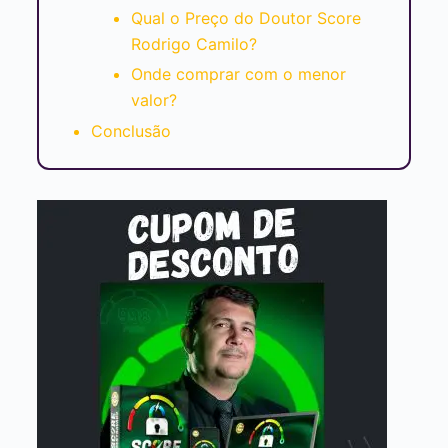
Qual o Preço do Doutor Score
Rodrigo Camilo?
Onde comprar com o menor
valor?
Conclusão