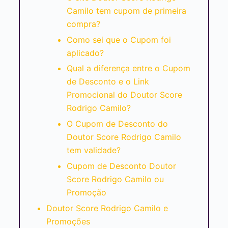
Camilo tem cupom de primeira
compra?
Como sei que o Cupom foi
aplicado?
Qual a diferença entre o Cupom
de Desconto e o Link
Promocional do Doutor Score
Rodrigo Camilo?
O Cupom de Desconto do
Doutor Score Rodrigo Camilo
tem validade?
Cupom de Desconto Doutor
Score Rodrigo Camilo ou
Promoção
Doutor Score Rodrigo Camilo e
Promoções