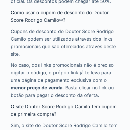
oficial. Os descontos podem chegar até 50%.
Como usar o cupom de desconto do Doutor
Score Rodrigo Camilo✂?
Cupons de desconto do Doutor Score Rodrigo
Camilo podem ser utilizados através dos links
promocionais que são oferecidos através deste
site.
No caso, dos links promocionais não é preciso
digitar o código, o próprio link já te leva para
uma página de pagamento exclusiva com o
menor preço de venda.
Basta clicar no link ou
botão para pegar o desconto da oferta.
O site Doutor Score Rodrigo Camilo tem cupom
de primeira compra?
Sim, o site do Doutor Score Rodrigo Camilo tem