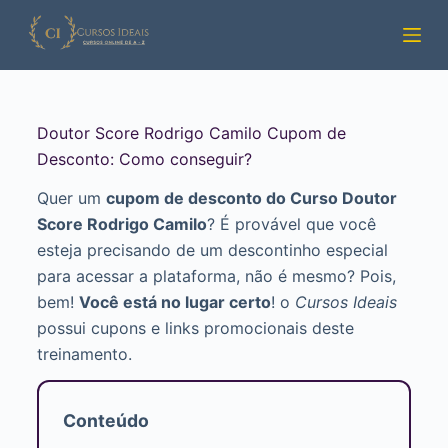
Pular
para
o
conteúdo
Doutor Score Rodrigo Camilo Cupom de
Desconto: Como conseguir?
Quer um
cupom de desconto do Curso Doutor
Score Rodrigo Camilo
? É provável que você
esteja precisando de um descontinho especial
para acessar a plataforma, não é mesmo? Pois,
bem!
Você está no lugar certo
! o
Cursos Ideais
possui cupons e links promocionais deste
treinamento.
Conteúdo