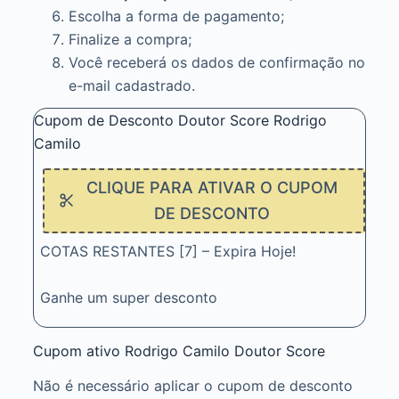
Escolha a forma de pagamento;
Finalize a compra;
Você receberá os dados de confirmação no
e-mail cadastrado.
Cupom de Desconto Doutor Score Rodrigo
Camilo
CLIQUE PARA ATIVAR O CUPOM
DE DESCONTO
COTAS RESTANTES [7] – Expira Hoje!
Ganhe um super desconto
Cupom ativo Rodrigo Camilo Doutor Score
Não é necessário aplicar o cupom de desconto