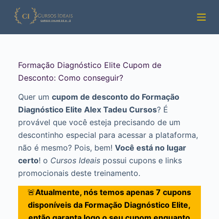
Pular
para
o
conteúdo
Formação Diagnóstico Elite Cupom de
Desconto: Como conseguir?
Quer um
cupom de desconto do Formação
Diagnóstico Elite Alex Tadeu Cursos
? É
provável que você esteja precisando de um
descontinho especial para acessar a plataforma,
não é mesmo? Pois, bem!
Você está no lugar
certo
! o
Cursos Ideais
possui cupons e links
promocionais deste treinamento.
🚨
Atualmente, nós temos apenas 7 cupons
disponíveis da Formação Diagnóstico Elite,
então garanta logo o seu cupom enquanto