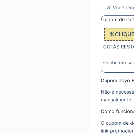
Você rec
Cupom de Des
CLIQU
COTAS RESTAN
Ganhe um su
Cupom ativo F
Não é necessá
manualmente. 
Como funciona
O cupom de de
link promocio