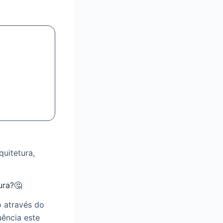
uitetura,
ura?🤔
 através do
uência este