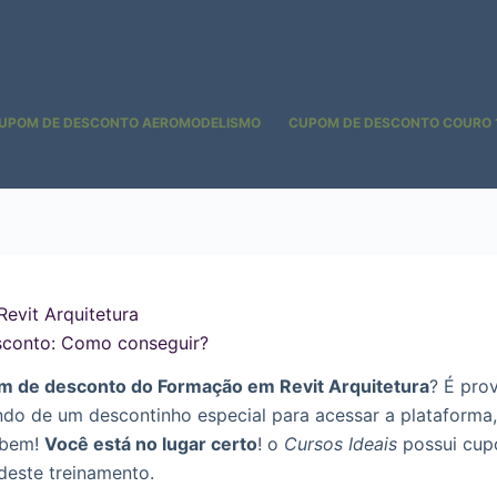
UPOM DE DESCONTO AEROMODELISMO
CUPOM DE DESCONTO COURO 
evit Arquitetura
conto: Como conseguir?
m de desconto do Formação em Revit Arquitetura
? É pro
ndo de um descontinho especial para acessar a plataforma,
 bem!
Você está no lugar certo
! o
Cursos Ideais
possui cupo
deste treinamento.