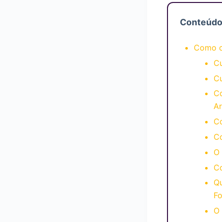
Conteúd
Como c
Cu
Cu
C
Ar
C
Co
O 
Co
Qu
Fo
O 