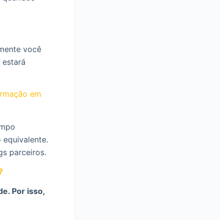
amente você
 estará
Formação em
ampo
 equivalente.
gs parceiros.
?
e. Por isso,