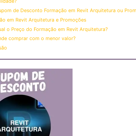
lidade?
upom de Desconto Formação em Revit Arquitetura ou Pro
ão em Revit Arquitetura e Promoções
al o Preço do Formação em Revit Arquitetura?
nde comprar com o menor valor?
são