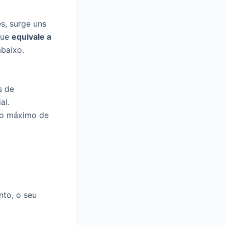
s, surge uns
ue
equivale a
abaixo.
s de
al.
r o máximo de
nto, o seu