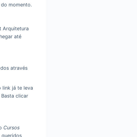
s do momento.
 Arquitetura
hegar até
ados através
link já te leva
Basta clicar
 o
Cursos
 queridos