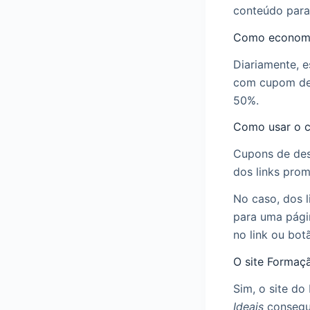
conteúdo para
Como economi
Diariamente, 
com cupom de 
50%.
Como usar o c
Cupons de des
dos links prom
No caso, dos l
para uma pági
no link ou bot
O site Formaç
Sim, o site d
Ideais
consegui