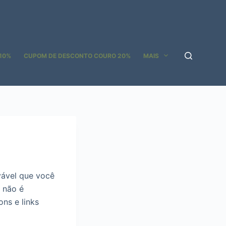
10%
CUPOM DE DESCONTO COURO 20%
MAIS
vável que você
 não é
ns e links