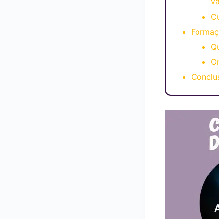
va
C
Formaç
Qu
O
Conclu