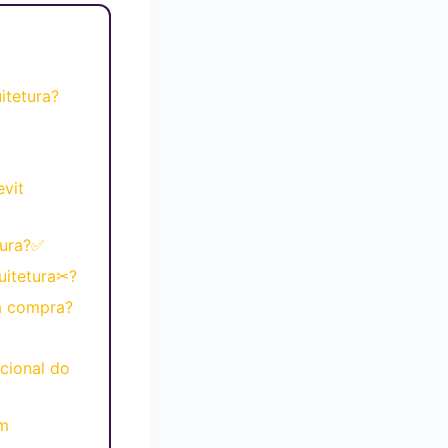
tetura?
vit
tura?✅
uitetura✂?
a compra?
cional do
em