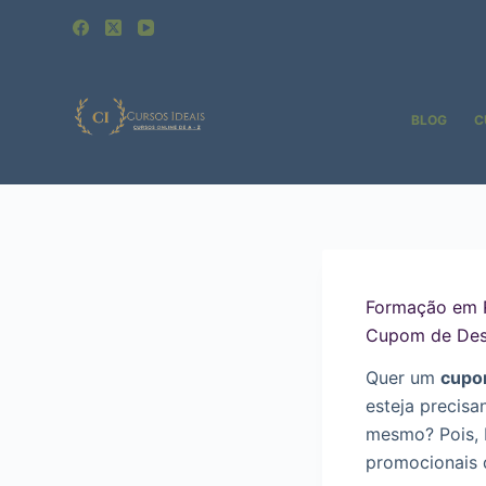
Pular
para
o
conteúdo
BLOG
C
Formação em R
Cupom de Des
Quer um
cupo
esteja precisa
mesmo? Pois,
promocionais 