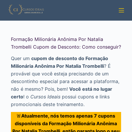
Pular
para
o
conteúdo
Formação Milionária Anônima Por Natalia
Trombelli Cupom de Desconto: Como conseguir?
Quer um
cupom de desconto do Formação
Milionária Anônima Por Natalia Trombelli
? É
provável que você esteja precisando de um
descontinho especial para acessar a plataforma,
não é mesmo? Pois, bem!
Você está no lugar
certo
! o
Cursos Ideais
possui cupons e links
promocionais deste treinamento.
🚨
Atualmente, nós temos apenas 7 cupons
disponíveis da Formação Milionária Anônima
Por Natalia Trombelli, então garanta logo o seu