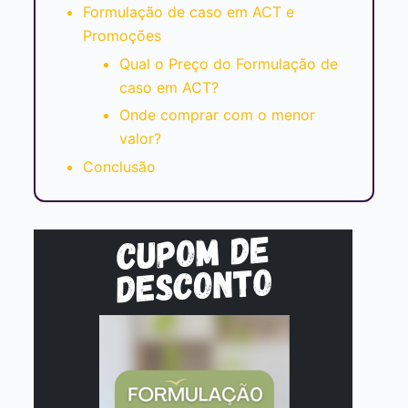
Formulação de caso em ACT e
Promoções
Qual o Preço do Formulação de
caso em ACT?
Onde comprar com o menor
valor?
Conclusão