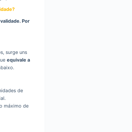
idade?
validade. Por
s, surge uns
ue
equivale a
abaixo.
nidades de
al.
r o máximo de