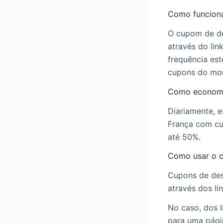
Como funciona
O cupom de de
através do li
frequência est
cupons do mo
Como economi
Diariamente, 
França com cu
até 50%.
Como usar o 
Cupons de des
através dos li
No caso, dos l
para uma pági