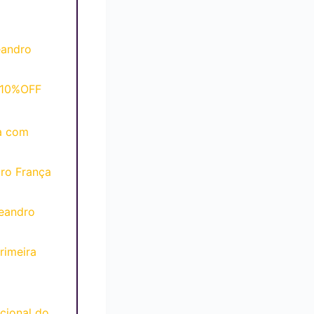
eandro
+10%OFF
a com
ro França
eandro
rimeira
cional do