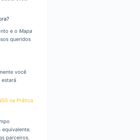
pra?
onto e o
Mapa
ssos queridos
amente você
 estará
NSS na Prática
ampo
 equivalente.
gs parceiros.