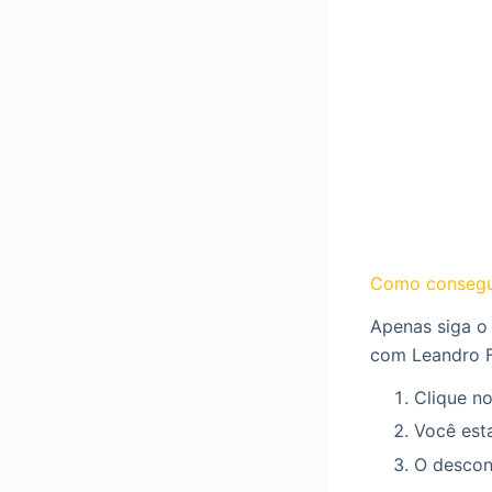
Como consegu
Apenas siga o
com Leandro F
Clique no
Você esta
O descont