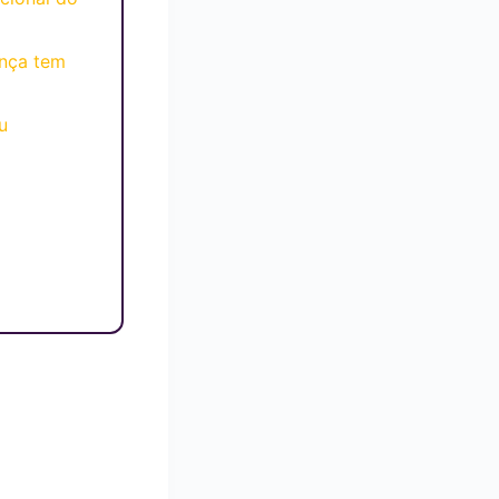
nça tem
u