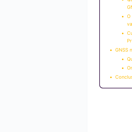
GN
O
va
C
P
GNSS n
Qu
O
Conclu