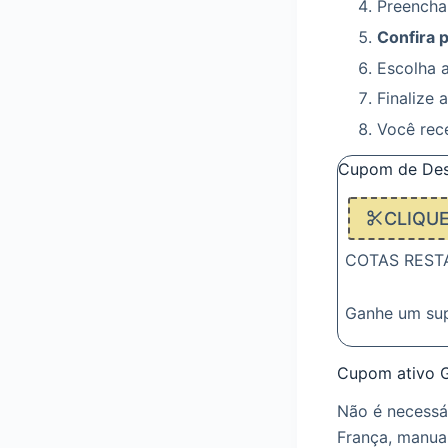
Preencha
Confira 
Escolha 
Finalize 
Você rec
Cupom de Des
CLIQU
COTAS RESTAN
Ganhe um su
Cupom ativo G
Não é necessá
França, manua