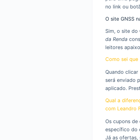
no link ou bot
O site GNSS n
Sim, o site d
da Renda
cons
leitores apaix
Como sei que 
Quando clicar
será enviado 
aplicado. Pres
Qual a difere
com Leandro 
Os cupons de 
específico do 
Já as ofertas,