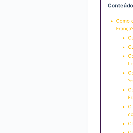
Conteúd
Como c
França
C
Cu
C
Le
C
?
C
F
O 
c
Co
Qu