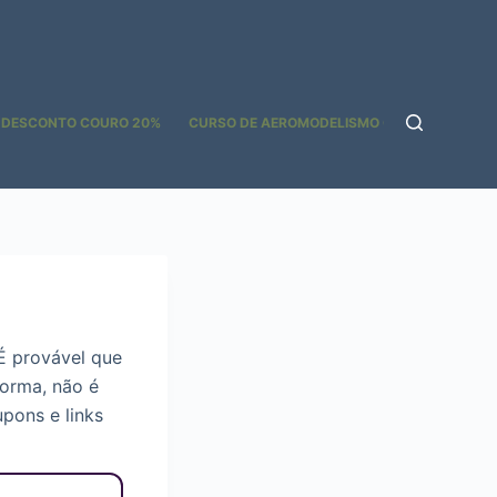
 DESCONTO COURO 20%
CURSO DE AEROMODELISMO GOOGLE ADS
É provável que
forma, não é
pons e links