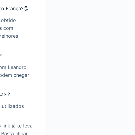
ro França?🤔
 obtido
os com
melhores
✅
com Leandro
podem chegar
ça✂?
utilizados
link já te leva
Basta clicar