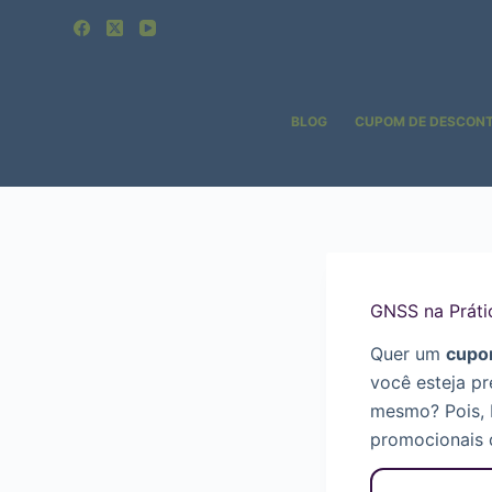
Pular
para
o
conteúdo
BLOG
CUPOM DE DESCON
GNSS na Prát
Quer um
cupo
você esteja pr
mesmo? Pois,
promocionais 