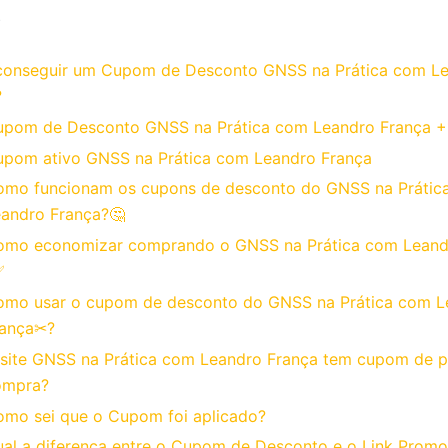
o
onseguir um Cupom de Desconto GNSS na Prática com L
?
upom de Desconto GNSS na Prática com Leandro França 
pom ativo GNSS na Prática com Leandro França
omo funcionam os cupons de desconto do GNSS na Prátic
andro França?🤔
omo economizar comprando o GNSS na Prática com Leand
✅
omo usar o cupom de desconto do GNSS na Prática com L
rança✂?
site GNSS na Prática com Leandro França tem cupom de p
ompra?
mo sei que o Cupom foi aplicado?
al a diferença entre o Cupom de Desconto e o Link Promo