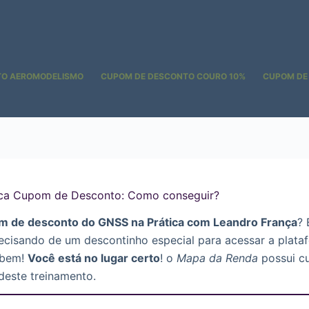
TO AEROMODELISMO
CUPOM DE DESCONTO COURO 10%
CUPOM DE
ica Cupom de Desconto: Como conseguir?
m de desconto do GNSS na Prática com Leandro França
? 
ecisando de um descontinho especial para acessar a plata
 bem!
Você está no lugar certo
! o
Mapa da Renda
possui cu
deste treinamento.