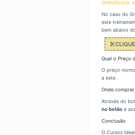
GrennScorer 
No caso do Gr
este treinamen
bem abaixo do 
CLIQU
Qual o Preço 
O preço normal
a este.
Onde comprar
Através do bo
no botão
e ace
Conclusão
O
Cursos Idea