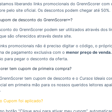
estamos liberando links promocionais do GrennScorer com
re pelo site oficial. Os descontos podem chegar até 50%.
cupom de desconto do GrennScorer✂?
conto do GrennScorer podem ser utilizados através dos li
ue são oferecidos através deste site.
inks promocionais não é preciso digitar o código, o próprio 
na de pagamento exclusiva com o
menor preço de venda.
ão para pegar o desconto da oferta.
corer tem cupom de primeira compra?
o GrennScorer tem cupom de desconto e o
Cursos Ideais
con
cial em primeira mão para os nossos queridos leitores ap

o Cupom foi aplicado?
 no botão “Clique aqui para ativar meu cupom”, automatic