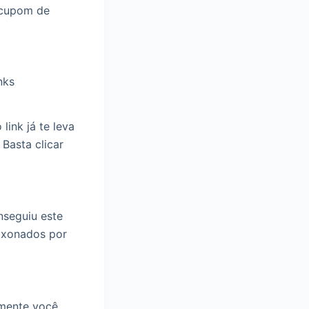
 cupom de
nks
link já te leva
Basta clicar
seguiu este
aixonados por
amente você