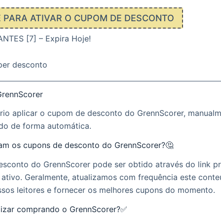
E PARA ATIVAR O CUPOM DE DESCONTO
TES [7] – Expira Hoje!
per desconto
GrennScorer
rio aplicar o cupom de desconto do GrennScorer, manualm
do de forma automática.
am os cupons de desconto do GrennScorer?🤔
sconto do GrennScorer pode ser obtido através do link p
ativo. Geralmente, atualizamos com frequência este cont
ssos leitores e fornecer os melhores cupons do momento.
zar comprando o GrennScorer?✅