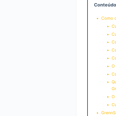
Conteúd
Como c
C
C
C
C
C
O 
Co
Qu
G
O
C
GrennS