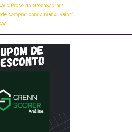
al o Preço do GrennScorer?
nde comprar com o menor valor?
são