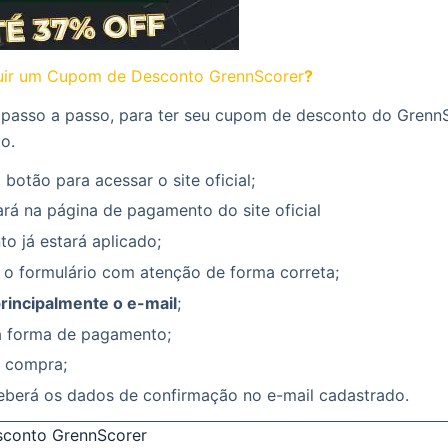
ir um Cupom de Desconto GrennScorer
?
 passo a passo, para ter seu cupom de desconto do Grenn
vo.
 botão para acessar o site oficial;
rá na página de pagamento do site oficial
o já estará aplicado;
 o formulário com atenção de forma correta;
principalmente o e-mail
;
a forma de pagamento;
a compra;
eberá os dados de confirmação no e-mail cadastrado.
conto GrennScorer