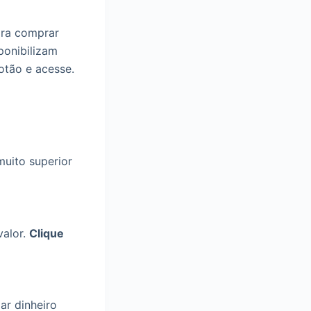
ara comprar
ponibilizam
otão e acesse.
muito superior
valor.
Clique
ar dinheiro