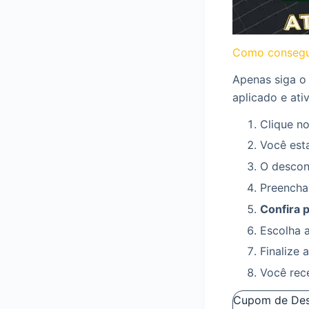
Como consegu
Apenas siga o
aplicado e ati
Clique no
Você esta
O descont
Preencha
Confira 
Escolha 
Finalize 
Você rec
Cupom de Des