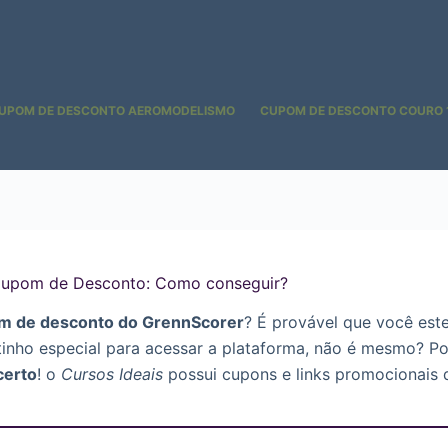
UPOM DE DESCONTO AEROMODELISMO
CUPOM DE DESCONTO COURO 
Cupom de Desconto: Como conseguir?
m de desconto do GrennScorer
? É provável que você est
inho especial para acessar a plataforma, não é mesmo? Po
certo
! o
Cursos Ideais
possui cupons e links promocionais 