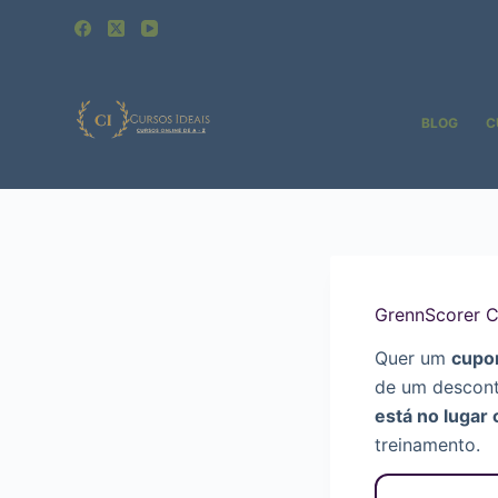
Pular
para
o
conteúdo
BLOG
C
GrennScorer 
Quer um
cupo
de um descont
está no lugar 
treinamento.