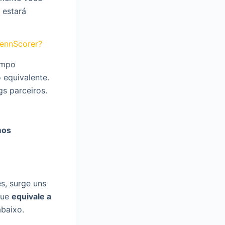
 estará
rennScorer?
ampo
 equivalente.
gs parceiros.
mos
s, surge uns
ue
equivale a
abaixo.