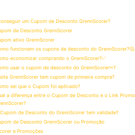
o
onseguir um Cupom de Desconto GrennScorer?
upom de Desconto GrennScorer
upom ativo GrennScorer
omo funcionam os cupons de desconto do GrennScorer?🤔
omo economizar comprando o GrennScorer?✅
omo usar o cupom de desconto do GrennScorer✂?
site GrennScorer tem cupom de primeira compra?
mo sei que o Cupom foi aplicado?
al a diferença entre o Cupom de Desconto e o Link Promo
rennScorer?
 Cupom de Desconto do GrennScorer tem validade?
upom de Desconto GrennScorer ou Promoção
corer e Promoções