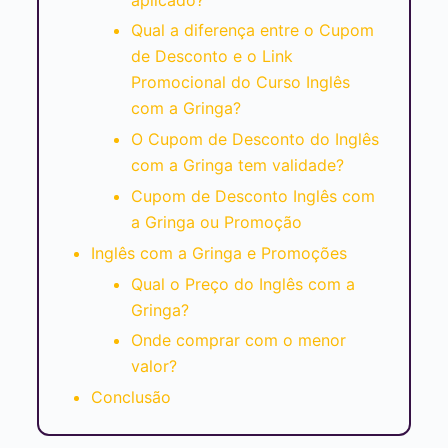
Qual a diferença entre o Cupom
de Desconto e o Link
Promocional do Curso Inglês
com a Gringa?
O Cupom de Desconto do Inglês
com a Gringa tem validade?
Cupom de Desconto Inglês com
a Gringa ou Promoção
Inglês com a Gringa e Promoções
Qual o Preço do Inglês com a
Gringa?
Onde comprar com o menor
valor?
Conclusão