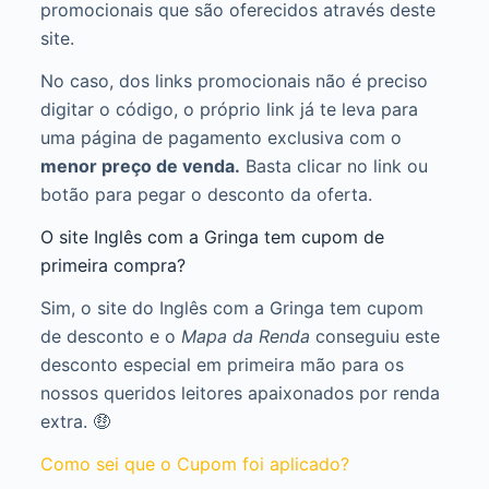
promocionais que são oferecidos através deste
site.
No caso, dos links promocionais não é preciso
digitar o código, o próprio link já te leva para
uma página de pagamento exclusiva com o
menor preço de venda.
Basta clicar no link ou
botão para pegar o desconto da oferta.
O site Inglês com a Gringa tem cupom de
primeira compra?
Sim, o site do Inglês com a Gringa tem cupom
de desconto e o
Mapa da Renda
conseguiu este
desconto especial em primeira mão para os
nossos queridos leitores apaixonados por renda
extra. 🤑
Como sei que o Cupom foi aplicado?