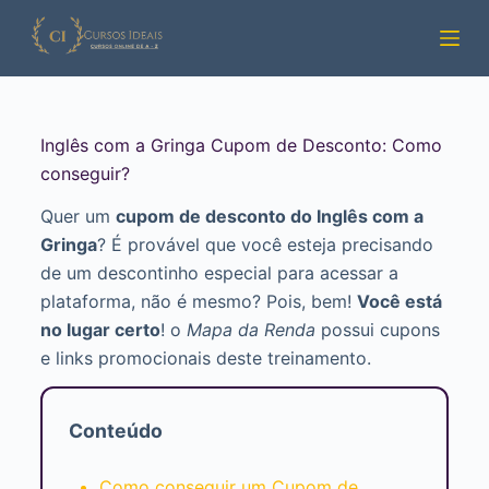
Pular
para
o
conteúdo
Inglês com a Gringa Cupom de Desconto: Como
conseguir?
Quer um
cupom de desconto do Inglês com a
Gringa
? É provável que você esteja precisando
de um descontinho especial para acessar a
plataforma, não é mesmo? Pois, bem!
Você está
no lugar certo
! o
Mapa da Renda
possui cupons
e links promocionais deste treinamento.
Conteúdo
Como conseguir um Cupom de