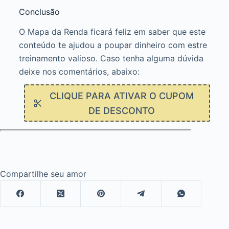
Conclusão
O Mapa da Renda ficará feliz em saber que este
conteúdo te ajudou a poupar dinheiro com estre
treinamento valioso. Caso tenha alguma dúvida
deixe nos comentários, abaixo:
CLIQUE PARA ATIVAR O CUPOM
DE DESCONTO
Compartilhe seu amor