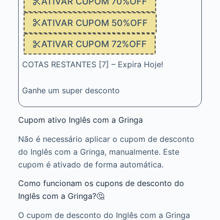
ATIVAR CUPOM 70%OFF
ATIVAR CUPOM 50%OFF
ATIVAR CUPOM 72%OFF
COTAS RESTANTES [7] – Expira Hoje!
Ganhe um super desconto
Cupom ativo Inglês com a Gringa
Não é necessário aplicar o cupom de desconto
do Inglês com a Gringa, manualmente. Este
cupom é ativado de forma automática.
Como funcionam os cupons de desconto do
Inglês com a Gringa?🤔
O cupom de desconto do Inglês com a Gringa