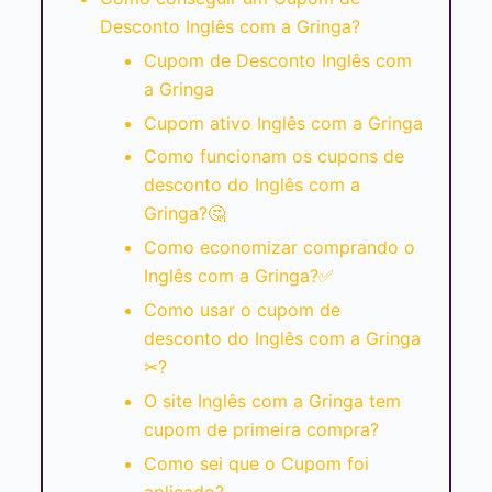
Desconto Inglês com a Gringa?
Cupom de Desconto Inglês com
a Gringa
Cupom ativo Inglês com a Gringa
Como funcionam os cupons de
desconto do Inglês com a
Gringa?🤔
Como economizar comprando o
Inglês com a Gringa?✅
Como usar o cupom de
desconto do Inglês com a Gringa
✂?
O site Inglês com a Gringa tem
cupom de primeira compra?
Como sei que o Cupom foi
aplicado?