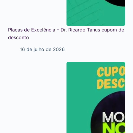
Placas de Excelência – Dr. Ricardo Tanus cupom de
desconto
16 de julho de 2026