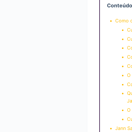
Conteúd
Como c
C
C
C
C
C
O 
Co
Qu
J
O
C
Jann S