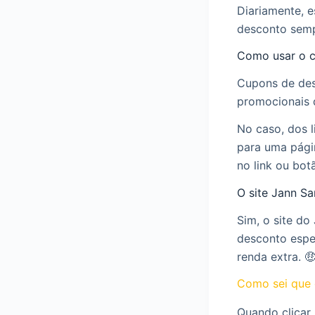
Diariamente, 
desconto semp
Como usar o 
Cupons de des
promocionais q
No caso, dos l
para uma pági
no link ou bot
O site Jann S
Sim, o site d
desconto espe
renda extra. 
Como sei que 
Quando clicar