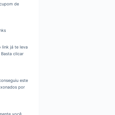
m cupom de
nks
link já te leva
Basta clicar
onseguiu este
aixonados por
amente você