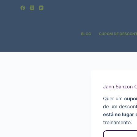
Pular
para
o
conteúdo
BLOG
CUPOM DE DESCON
Jann Sanzon 
Quer um
cupo
de um descont
está no lugar 
treinamento.