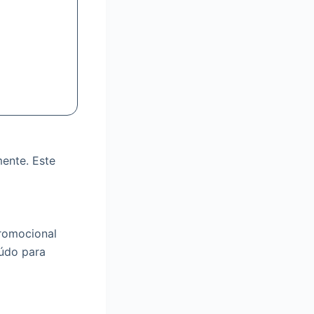
ente. Este
romocional
eúdo para