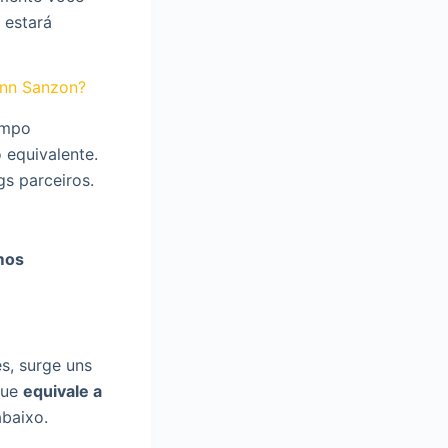
 estará
ann Sanzon?
ampo
 equivalente.
gs parceiros.
amos
s, surge uns
ue
equivale a
abaixo.