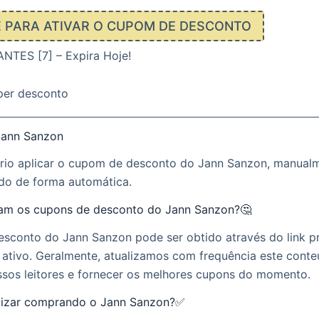
E PARA ATIVAR O CUPOM DE DESCONTO
TES [7] – Expira Hoje!
per desconto
Jann Sanzon
rio aplicar o cupom de desconto do Jann Sanzon, manualm
do de forma automática.
am os cupons de desconto do Jann Sanzon?🤔
sconto do Jann Sanzon pode ser obtido através do link p
ativo. Geralmente, atualizamos com frequência este cont
ssos leitores e fornecer os melhores cupons do momento.
zar comprando o Jann Sanzon?✅