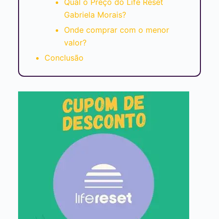
Qual o Preço do Life Reset
Gabriela Morais?
Onde comprar com o menor
valor?
Conclusão