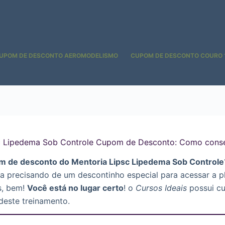
UPOM DE DESCONTO AEROMODELISMO
CUPOM DE DESCONTO COURO 
c Lipedema Sob Controle Cupom de Desconto: Como conse
m de desconto do Mentoria Lipsc Lipedema Sob Controle
ja precisando de um descontinho especial para acessar a p
s, bem!
Você está no lugar certo
! o
Cursos Ideais
possui cu
deste treinamento.