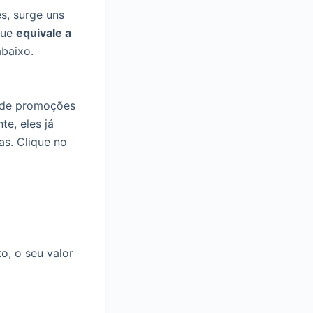
s, surge uns
ue
equivale a
abaixo.
 de promoções
te, eles já
as. Clique no
o, o seu valor