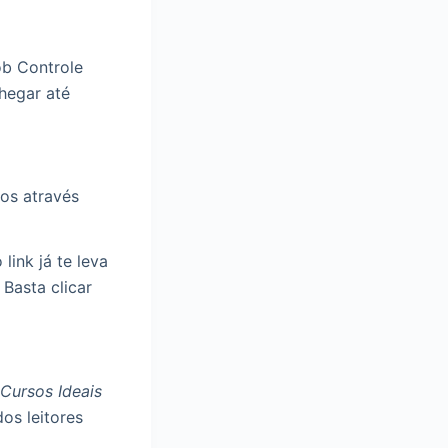
ob Controle
hegar até
os através
link já te leva
Basta clicar
Cursos Ideais
os leitores