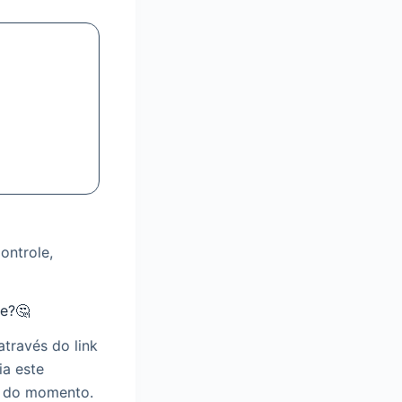
ontrole,
e?🤔
través do link
ia este
s do momento.