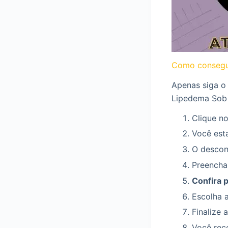
Como consegu
Apenas siga o
Lipedema Sob 
Clique no
Você esta
O descont
Preencha
Confira 
Escolha 
Finalize 
Você rec