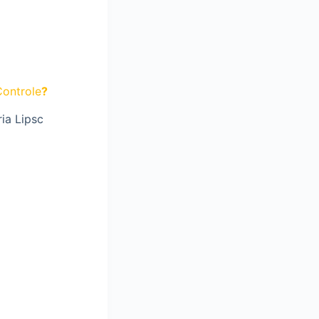
ontrole
?
ia Lipsc