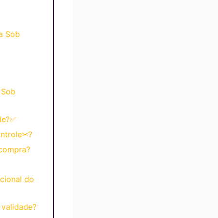
a Sob
 Sob
le?✅
ntrole✂?
 compra?
cional do
validade?