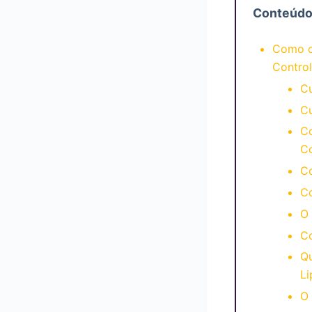
Conteúd
Como c
Contro
C
Cu
C
Co
C
C
O 
Co
Qu
Li
O 