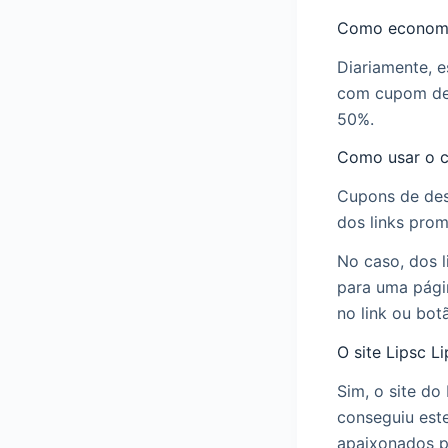
Como economi
Diariamente, 
com cupom de 
50%.
Como usar o 
Cupons de des
dos links prom
No caso, dos l
para uma pági
no link ou bot
O site Lipsc 
Sim, o site d
conseguiu este
apaixonados po