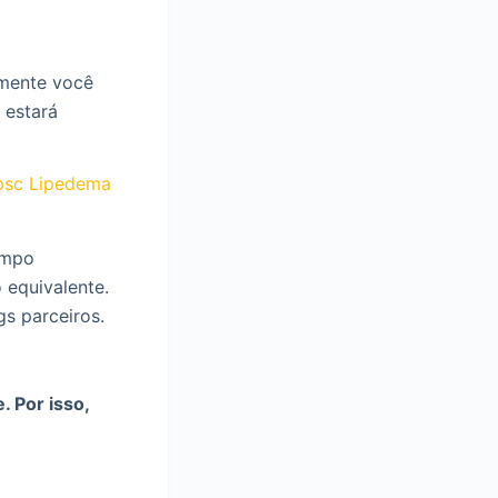
amente você
 estará
ipsc Lipedema
ampo
 equivalente.
gs parceiros.
. Por isso,