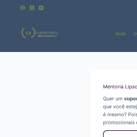
Pular
para
o
conteúdo
BLOG
C
Mentoria Lips
Quer um
cupo
que você este
é mesmo? Poi
promocionais 