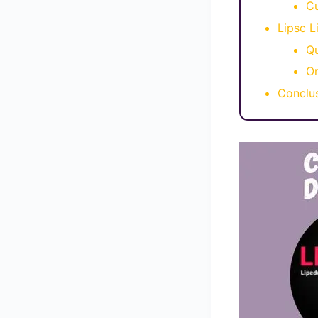
C
Lipsc 
Qu
O
Conclu