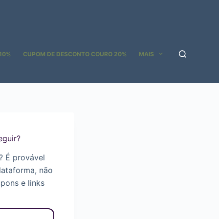
10%
CUPOM DE DESCONTO COURO 20%
MAIS
guir?
? É provável
lataforma, não
pons e links