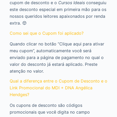
cupom de desconto e o
Cursos Ideais
conseguiu
este desconto especial em primeira mão para os
nossos queridos leitores apaixonados por renda
extra. 🤑
Como sei que o Cupom foi aplicado?
Quando clicar no botão “Clique aqui para ativar
meu cupom”, automaticamente você será
enviado para a página de pagamento no qual o
valor do desconto já estará aplicado. Preste
atenção no valor.
Qual a diferença entre o Cupom de Desconto e o
Link Promocional do MDI + DNA Angélica
Hendges?
Os cupons de desconto são códigos
promocionais que você digita no campo