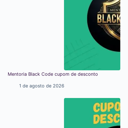
Mentoria Black Code cupom de desconto
1 de agosto de 2026