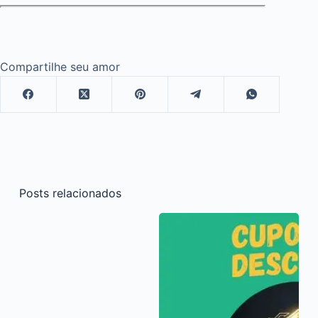
Compartilhe seu amor
Posts relacionados