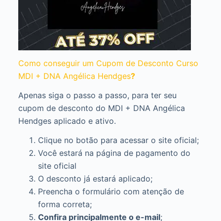
Como conseguir um Cupom de Desconto Curso
MDI + DNA Angélica Hendges
?
Apenas siga o passo a passo, para ter seu
cupom de desconto do MDI + DNA Angélica
Hendges aplicado e ativo.
Clique no botão para acessar o site oficial;
Você estará na página de pagamento do
site oficial
O desconto já estará aplicado;
Preencha o formulário com atenção de
forma correta;
Confira principalmente o e-mail
;