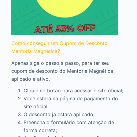
Como conseguir um Cupom de Desconto
Mentoria Magnética
?
Apenas siga o passo a passo, para ter seu
cupom de desconto do Mentoria Magnética
aplicado e ativo.
Clique no botão para acessar o site oficial;
Você estará na página de pagamento do
site oficial
O desconto já estará aplicado;
Preencha o formulário com atenção de
forma correta;