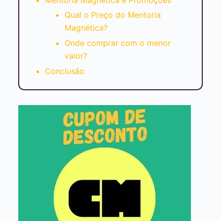
Qual o Preço do Mentoria
Magnética?
Onde comprar com o menor
valor?
Conclusão