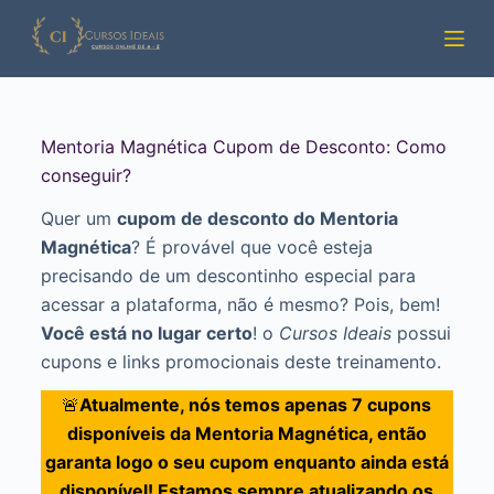
Pular
para
o
conteúdo
Mentoria Magnética Cupom de Desconto: Como
conseguir?
Quer um
cupom de desconto do Mentoria
Magnética
? É provável que você esteja
precisando de um descontinho especial para
acessar a plataforma, não é mesmo? Pois, bem!
Você está no lugar certo
! o
Cursos Ideais
possui
cupons e links promocionais deste treinamento.
🚨
Atualmente, nós temos apenas 7 cupons
disponíveis da Mentoria Magnética, então
garanta logo o seu cupom enquanto ainda está
disponível! Estamos sempre atualizando os