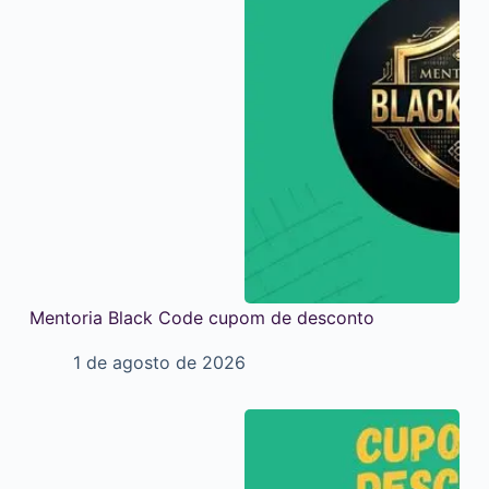
Mentoria Black Code cupom de desconto
1 de agosto de 2026