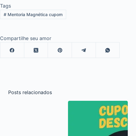
Tags
#
Mentoria Magnética cupom
Compartilhe seu amor
Posts relacionados