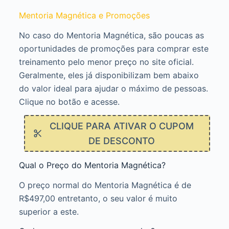
Mentoria Magnética e Promoções
No caso do Mentoria Magnética, são poucas as
oportunidades de promoções para comprar este
treinamento pelo menor preço no site oficial.
Geralmente, eles já disponibilizam bem abaixo
do valor ideal para ajudar o máximo de pessoas.
Clique no botão e acesse.
CLIQUE PARA ATIVAR O CUPOM
DE DESCONTO
Qual o Preço do Mentoria Magnética?
O preço normal do Mentoria Magnética é de
R$497,00 entretanto, o seu valor é muito
superior a este.