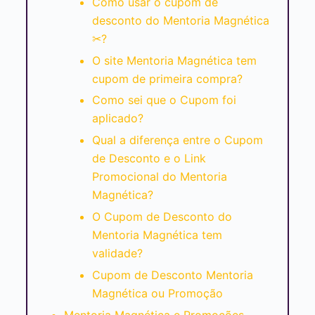
Como usar o cupom de
desconto do Mentoria Magnética
✂?
O site Mentoria Magnética tem
cupom de primeira compra?
Como sei que o Cupom foi
aplicado?
Qual a diferença entre o Cupom
de Desconto e o Link
Promocional do Mentoria
Magnética?
O Cupom de Desconto do
Mentoria Magnética tem
validade?
Cupom de Desconto Mentoria
Magnética ou Promoção
Mentoria Magnética e Promoções