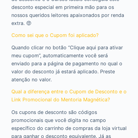
desconto especial em primeira mão para os
nossos queridos leitores apaixonados por renda
extra. 🤑
Como sei que o Cupom foi aplicado?
Quando clicar no botão “Clique aqui para ativar
meu cupom”, automaticamente você será
enviado para a página de pagamento no qual o
valor do desconto já estará aplicado. Preste
atenção no valor.
Qual a diferença entre o Cupom de Desconto e o
Link Promocional do Mentoria Magnética?
Os cupons de desconto são códigos
promocionais que você digita no campo
específico do carrinho de compras da loja virtual
para ganhar o desconto equivalente. Já as