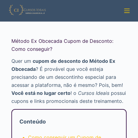
Pular
para
o
conteúdo
Método Ex Obcecada Cupom de Desconto:
Como conseguir?
Quer um
cupom de desconto do Método Ex
Obcecada
? É provável que você esteja
precisando de um descontinho especial para
acessar a plataforma, não é mesmo? Pois, bem!
Você está no lugar certo
! o
Cursos Ideais
possui
cupons e links promocionais deste treinamento.
Conteúdo
Como conseguir um Cupom de