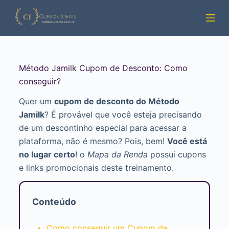
Pular
para
o
conteúdo
Método Jamilk Cupom de Desconto: Como
conseguir?
Quer um
cupom de desconto do Método
Jamilk
? É provável que você esteja precisando
de um descontinho especial para acessar a
plataforma, não é mesmo? Pois, bem!
Você está
no lugar certo
! o
Mapa da Renda
possui cupons
e links promocionais deste treinamento.
Conteúdo
Como conseguir um Cupom de