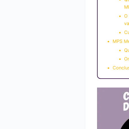
M
O
va
C
MPS Me
Qu
O
Conclu