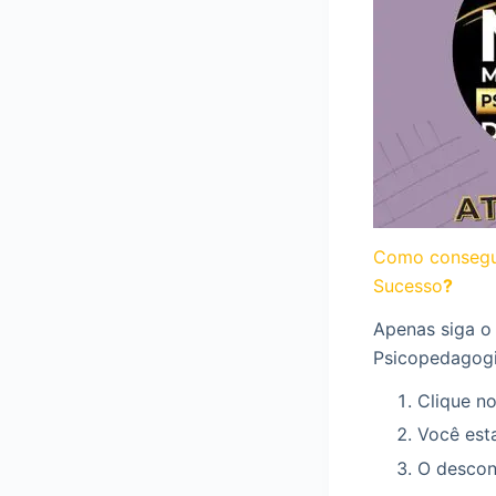
Como consegu
Sucesso
?
Apenas siga o
Psicopedagogi
Clique no
Você esta
O descont