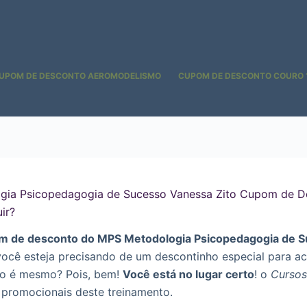
UPOM DE DESCONTO AEROMODELISMO
CUPOM DE DESCONTO COURO 
ia Psicopedagogia de Sucesso Vanessa Zito Cupom de D
ir?
m de desconto do MPS Metodologia Psicopedagogia de 
você esteja precisando de um descontinho especial para ac
ão é mesmo? Pois, bem!
Você está no lugar certo
! o
Cursos
 promocionais deste treinamento.