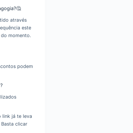
agogia?🤔
ido através
requência este
s do momento.
escontos podem
✂?
lizados
link já te leva
Basta clicar