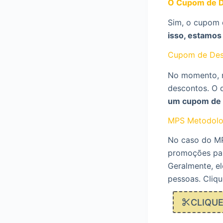
O Cupom de D
Sim, o cupom
isso, estamos
Cupom de Des
No momento, n
descontos. O 
um cupom de 
MPS Metodolo
No caso do MP
promoções para
Geralmente, el
pessoas. Cliqu
CLIQU