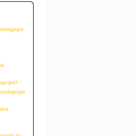
pedagogia
ia
agogia?✅
opedagogia
eira
cional do