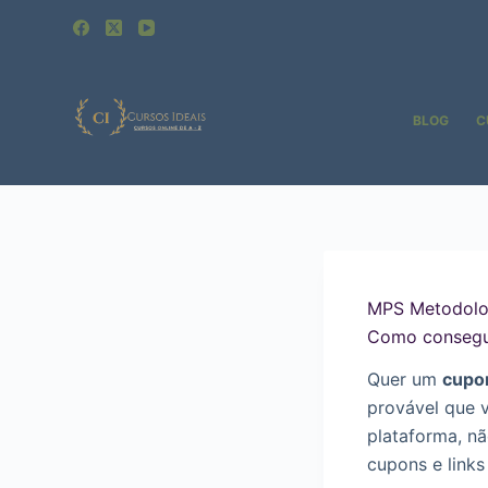
Pular
para
o
conteúdo
BLOG
C
MPS Metodolog
Como consegu
Quer um
cupo
provável que 
plataforma, n
cupons e links