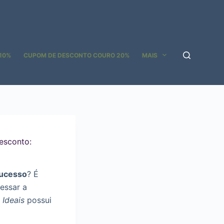
10%
CUPOM DE DESCONTO COURO 20%
MAIS
esconto:
Sucesso
? É
essar a
 Ideais
possui