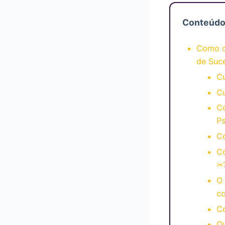
Conteúd
Como c
de Suc
C
C
C
P
C
C
✂
O 
c
Co
Qu