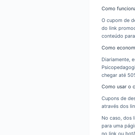
Como funcion
O cupom de de
do link promo
conteúdo para
Como economi
Diariamente, 
Psicopedagogi
chegar até 50
Como usar o 
Cupons de des
através dos li
No caso, dos l
para uma pági
no link ou bot