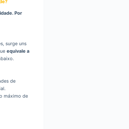
ade?
idade. Por
s, surge uns
ue
equivale a
abaixo.
ades de
al.
r o máximo de