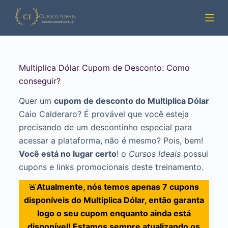
Pular
para
o
conteúdo
Multiplica Dólar Cupom de Desconto: Como
conseguir?
Quer um
cupom de desconto do Multiplica Dólar
Caio Calderaro? É provável que você esteja
precisando de um descontinho especial para
acessar a plataforma, não é mesmo? Pois, bem!
Você está no lugar certo
! o
Cursos Ideais
possui
cupons e links promocionais deste treinamento.
🚨
Atualmente, nós temos apenas 7 cupons
disponíveis do Multiplica Dólar, então garanta
logo o seu cupom enquanto ainda está
disponível! Estamos sempre atualizando os