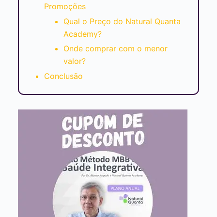
Promoções
Qual o Preço do Natural Quanta
Academy?
Onde comprar com o menor
valor?
Conclusão