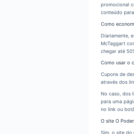
promocional c
conteúdo para
Como economi
Diariamente, 
McTaggart com
chegar até 50
Como usar o c
Cupons de des
através dos li
No caso, dos l
para uma pági
no link ou bot
O site O Pode
Sim, o site d