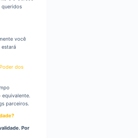
 queridos
amente você
 estará
 Poder dos
ampo
 equivalente.
gs parceiros.
idade?
validade. Por