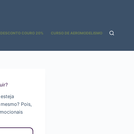
 DESCONTO COURO 20%
CURSO DE AEROMODELISMO GOOGLE ADS
uir?
 esteja
é mesmo? Pois,
omocionais