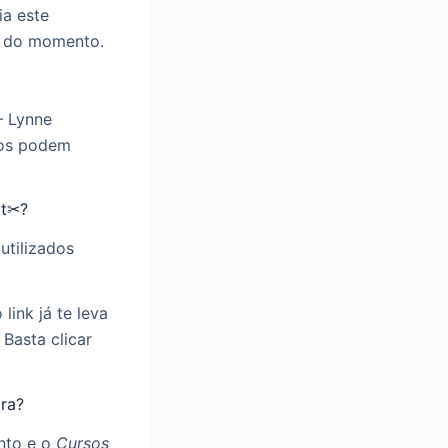
ia este
s do momento.
✅
– Lynne
tos podem
rt✂?
utilizados
link já te leva
Basta clicar
ra?
nto e o
Cursos