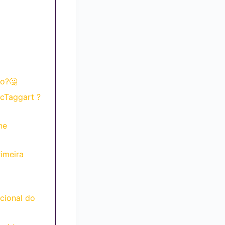
to?🤔
cTaggart ?
ne
imeira
cional do