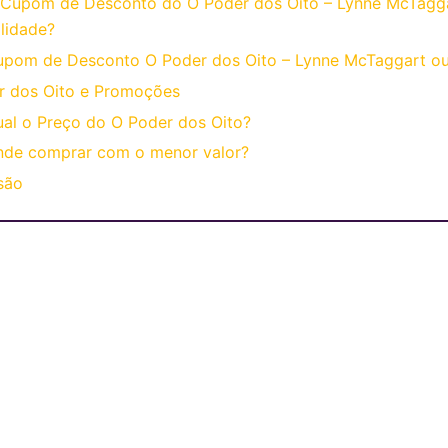
 Cupom de Desconto do O Poder dos Oito – Lynne McTagg
lidade?
upom de Desconto O Poder dos Oito – Lynne McTaggart o
r dos Oito e Promoções
al o Preço do O Poder dos Oito?
nde comprar com o menor valor?
são