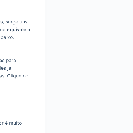
s, surge uns
ue
equivale a
abaixo.
es para
es já
as. Clique no
or é muito