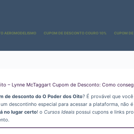
TO AEROMODELISMO
CUPOM DE DESCONTO COURO 10%
CUPOM DE
ito – Lynne McTaggart Cupom de Desconto: Como conseg
m de desconto do O Poder dos Oito
? É provável que você
 um descontinho especial para acessar a plataforma, não 
á no lugar certo
! o
Cursos Ideais
possui cupons e links pr
nto.