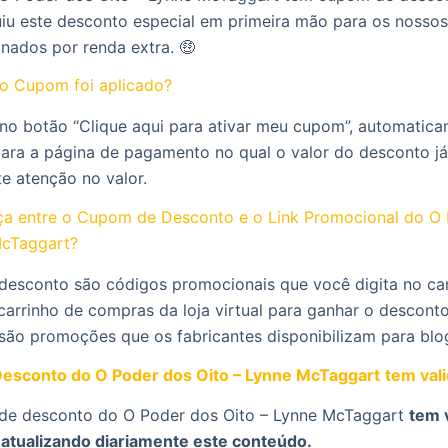
u este desconto especial em primeira mão para os nossos
onados por renda extra. 🤑
o Cupom foi aplicado?
 no botão “Clique aqui para ativar meu cupom”, automatic
para a página de pagamento no qual o valor do desconto já
te atenção no valor.
nça entre o Cupom de Desconto e o Link Promocional do O
McTaggart?
desconto são códigos promocionais que você digita no c
carrinho de compras da loja virtual para ganhar o desconto
 são promoções que os fabricantes disponibilizam para blo
esconto do O Poder dos Oito – Lynne McTaggart
tem val
de desconto do O Poder dos Oito – Lynne McTaggart
tem 
 atualizando diariamente este conteúdo.