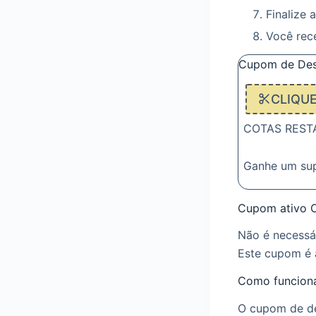
Finalize 
Você rec
Cupom de Des
CLIQU
COTAS RESTAN
Ganhe um su
Cupom ativo O
Não é necessá
Este cupom é 
Como funciona
O cupom de de