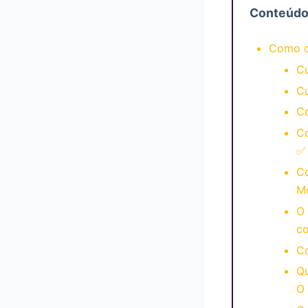
Conteúd
Como c
C
Cu
Co
C
✅
Co
M
O 
c
Co
Qu
O 