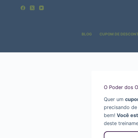
Pular
para
o
conteúdo
BLOG
CUPOM DE DESCON
O Poder dos O
Quer um
cupo
precisando de
bem!
Você est
deste treiname