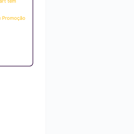
art tem
u Promoção