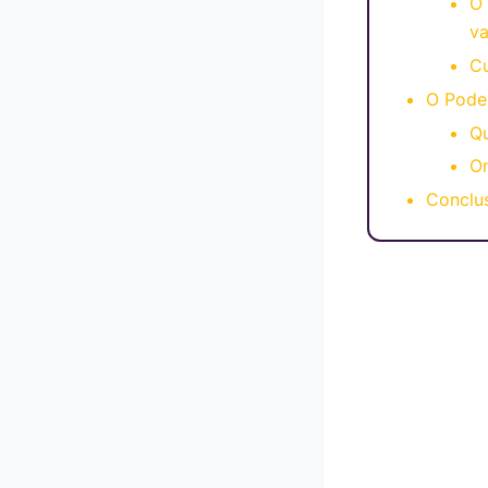
O
va
C
O Pode
Qu
O
Conclu