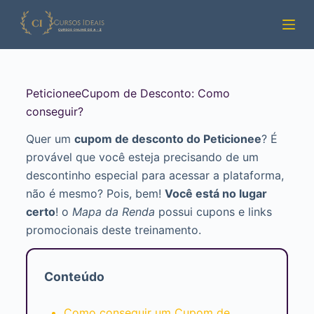
Pular
para
o
conteúdo
PeticioneeCupom de Desconto: Como
conseguir?
Quer um
cupom de desconto do Peticionee
? É
provável que você esteja precisando de um
descontinho especial para acessar a plataforma,
não é mesmo? Pois, bem!
Você está no lugar
certo
! o
Mapa da Renda
possui cupons e links
promocionais deste treinamento.
Conteúdo
Como conseguir um Cupom de