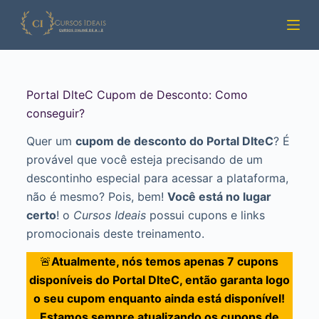
Pular
para
o
conteúdo
Portal DlteC Cupom de Desconto: Como
conseguir?
Quer um
cupom de desconto do Portal DlteC
? É
provável que você esteja precisando de um
descontinho especial para acessar a plataforma,
não é mesmo? Pois, bem!
Você está no lugar
certo
! o
Cursos Ideais
possui cupons e links
promocionais deste treinamento.
🚨
Atualmente, nós temos apenas 7 cupons
disponíveis do Portal DlteC, então garanta logo
o seu cupom enquanto ainda está disponível!
Estamos sempre atualizando os cupons de