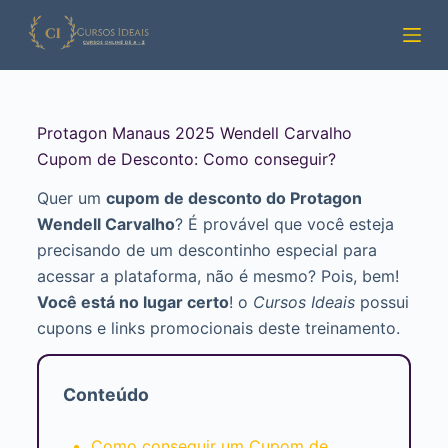
Pular
para
o
conteúdo
Protagon Manaus 2025 Wendell Carvalho
Cupom de Desconto: Como conseguir?
Quer um
cupom de desconto do Protagon
Wendell Carvalho
? É provável que você esteja
precisando de um descontinho especial para
acessar a plataforma, não é mesmo? Pois, bem!
Você está no lugar certo
! o
Cursos Ideais
possui
cupons e links promocionais deste treinamento.
Conteúdo
Como conseguir um Cupom de