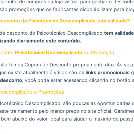
carrinho de compras da loja virtual para ganhar o desconto
 são promoções que os fabricantes disponibilizam para blo
esconto do Psicotécnico Descomplicado
tem validade?
de desconto do Psicotécnico Descomplicado
tem validade.
izando diariamente este conteúdo.
conto
Psicotécnico Descomplicado
ou Promoção
ão temos Cupom de Desconto propriamente dito. Ás veze
que existe atualmente é válido são os
links promocionais
q
desconto
, você pode estar acessando clicando no botão 
 Descomplicado e Promoções
icotécnico Descomplicado, são poucas as oportunidades
ste treinamento pelo menor preço no site oficial. Geralmen
 bem abaixo do valor ideal para ajudar o máximo de pesso
e.