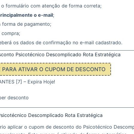
 o formulário com atenção de forma correta;
principalmente o e-mail
;
a forma de pagamento;
a compra;
eberá os dados de confirmação no e-mail cadastrado.
onto Psicotécnico Descomplicado Rota Estratégica
E PARA ATIVAR O CUPOM DE DESCONTO
TES [7] – Expira Hoje!
per desconto
sicotécnico Descomplicado Rota Estratégica
rio aplicar o cupom de desconto do Psicotécnico Descomp