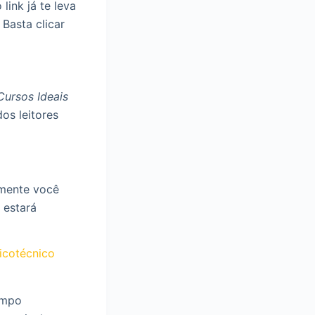
link já te leva
Basta clicar
Cursos Ideais
os leitores
amente você
 estará
icotécnico
ampo