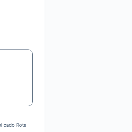
licado Rota