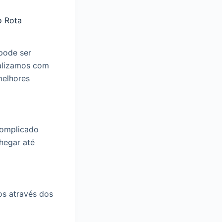
o Rota
pode ser
ualizamos com
melhores
complicado
hegar até
os através dos