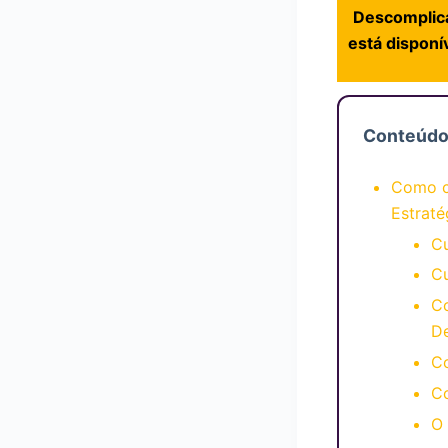
Descomplica
está disponí
Conteúd
Como c
Estraté
Cu
Cu
Co
De
C
C
O 