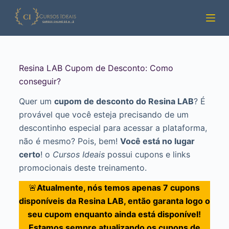
Pular
para
o
conteúdo
Resina LAB Cupom de Desconto: Como
conseguir?
Quer um
cupom de desconto do Resina LAB
? É
provável que você esteja precisando de um
descontinho especial para acessar a plataforma,
não é mesmo? Pois, bem!
Você está no lugar
certo
! o
Cursos Ideais
possui cupons e links
promocionais deste treinamento.
🚨
Atualmente, nós temos apenas 7 cupons
disponíveis da Resina LAB, então garanta logo o
seu cupom enquanto ainda está disponível!
Estamos sempre atualizando os cupons de