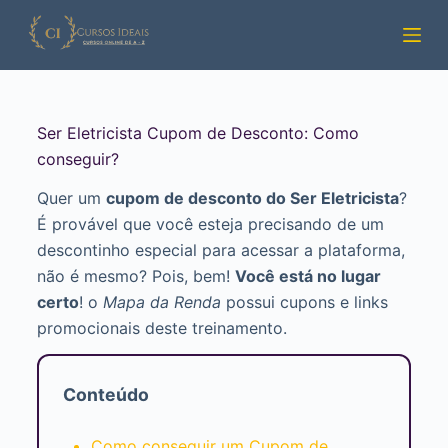
Pular
para
o
conteúdo
Ser Eletricista Cupom de Desconto: Como
conseguir?
Quer um
cupom de desconto do Ser Eletricista
?
É provável que você esteja precisando de um
descontinho especial para acessar a plataforma,
não é mesmo? Pois, bem!
Você está no lugar
certo
! o
Mapa da Renda
possui cupons e links
promocionais deste treinamento.
Conteúdo
Como conseguir um Cupom de