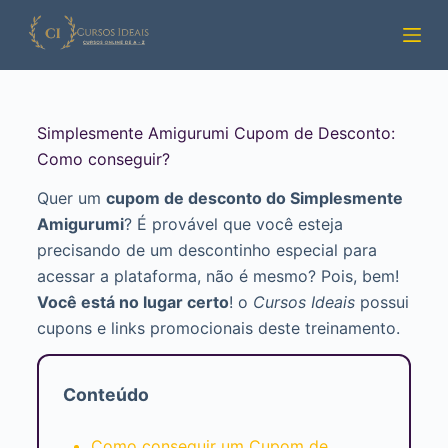
Pular
para
o
conteúdo
Simplesmente Amigurumi Cupom de Desconto:
Como conseguir?
Quer um
cupom de desconto do Simplesmente
Amigurumi
? É provável que você esteja
precisando de um descontinho especial para
acessar a plataforma, não é mesmo? Pois, bem!
Você está no lugar certo
! o
Cursos Ideais
possui
cupons e links promocionais deste treinamento.
Conteúdo
Como conseguir um Cupom de