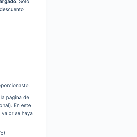
cargado
. Solo
 descuento
oporcionaste.
 la página de
onal). En este
l valor se haya
do!