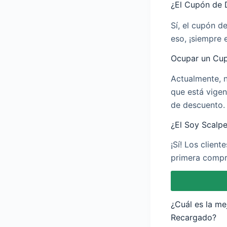
¿El Cupón de 
Sí, el cupón d
eso, ¡siempre 
Ocupar un Cup
Actualmente, 
que está vigen
de descuento. 
¿El Soy Scalp
¡Sí! Los clien
primera compra
¿Cuál es la m
Recargado?