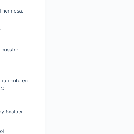
el hermosa.
?
n nuestro
l momento en
s:
oy Scalper
o!