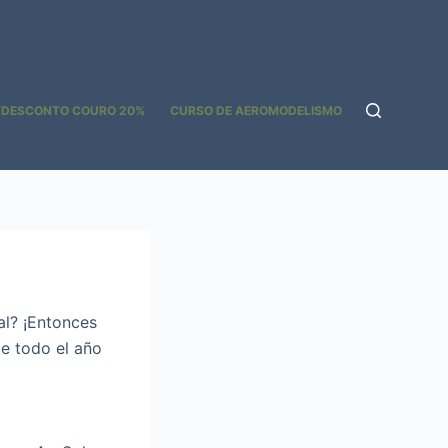
 DESCONTO COURO 20%
CURSO DE AEROMODELISMO GOOGLE ADS
ial? ¡Entonces
te todo el año