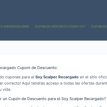
TO AEROMODELISMO
CUPOM DE DESCONTO COURO 10%
CUPOM DE
Recargado Cupom de Descuento:
do cupones para el
Soy Scalper Recargado
en el sitio ofic
gar correcto! Aquí tendrás acceso a todas las ofertas duran
u vida.
 un Cupón de Descuento para el Soy Scalper Recargado?