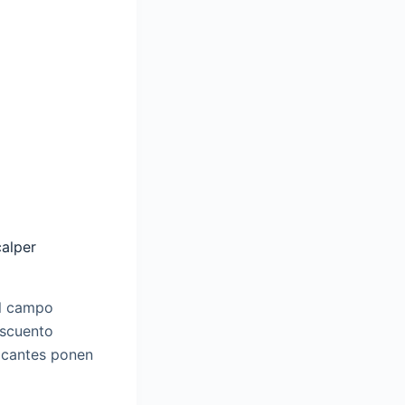
calper
el campo
escuento
ricantes ponen