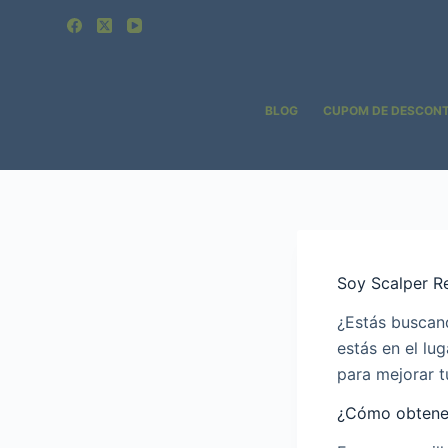
Pular
para
o
conteúdo
BLOG
CUPOM DE DESCON
Soy Scalper 
¿Estás buscan
estás en el lu
para mejorar t
¿Cómo obtener