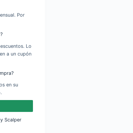
ensual. Por
n?
descuentos. Lo
len a un cupón
ompra?
os en su
.
oy Scalper