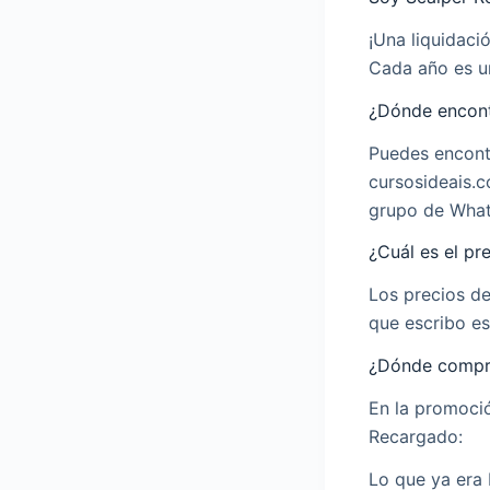
¡Una liquidaci
Cada año es u
¿Dónde encont
Puedes encont
cursosideais.co
grupo de Wha
¿Cuál es el pr
Los precios d
que escribo est
¿Dónde compra
En la promoció
Recargado:
Lo que ya era 