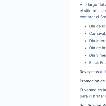
A lo largo del
el sitio ofici
comprar el So
Día de l
Carnaval;
Día Inter
Día de la
Día y me
Black Fri
Revisamos a di
Promoción de
El verano es l
para disfrutar 
Soy Scalper R