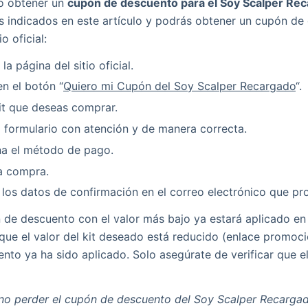
lo obtener un
cupón de descuento para el Soy Scalper Re
s indicados en este artículo y podrás obtener un cupón de
io oficial:
la página del sitio oficial.
en el botón “
Quiero mi Cupón del Soy Scalper Recargado
“.
kit que deseas comprar.
l formulario con atención y de manera correcta.
na el método de pago.
la compra.
 los datos de confirmación en el correo electrónico que pr
 de descuento con el valor más bajo ya estará aplicado en
que el valor del kit deseado está reducido (enlace promoci
ento ya ha sido aplicado. Solo asegúrate de verificar que e
 no perder el cupón de descuento del Soy Scalper Recarga