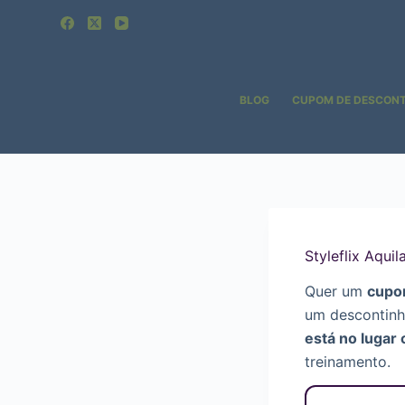
Pular
para
o
conteúdo
BLOG
CUPOM DE DESCON
Styleflix Aqu
Quer um
cupom
um descontinh
está no lugar 
treinamento.