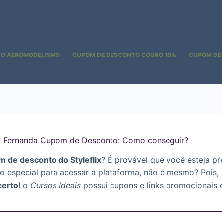
TO AEROMODELISMO
CUPOM DE DESCONTO COURO 10%
CUPOM DE
ila Fernanda Cupom de Desconto: Como conseguir?
 de desconto do Styleflix
? É provável que você esteja p
o especial para acessar a plataforma, não é mesmo? Pois,
certo
! o
Cursos Ideais
possui cupons e links promocionais 