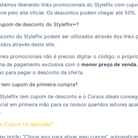
estamos liberando links promocionais do Styleflix com cup
re pelo site oficial. Os descontos podem chegar até 50%.
upom de desconto do Styleflix✂?
onto do Styleflix podem ser utilizados através dos links
idos através deste site.
inks promocionais não é preciso digitar o código, o próprio 
na de pagamento exclusiva com o
menor preço de venda.
ão para pegar o desconto da oferta.
ix tem cupom de primeira compra?
 Styleflix tem cupom de desconto e o
Cursos Ideais
consegu
cial em primeira mão para os nossos queridos leitores ap

o Cupom foi aplicado?
 no botão “Clique aqui para ativar meu cupom”, automatic