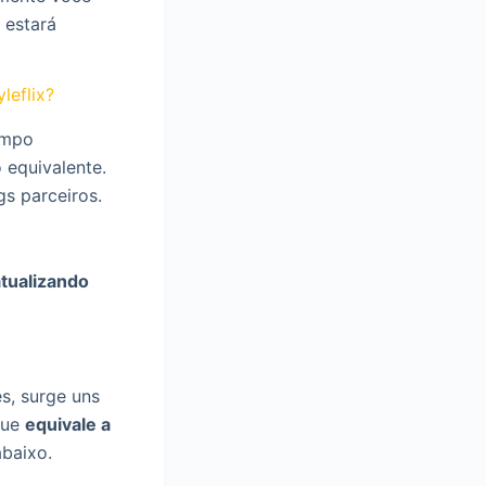
 estará
leflix?
ampo
 equivalente.
gs parceiros.
atualizando
s, surge uns
ue
equivale a
abaixo.