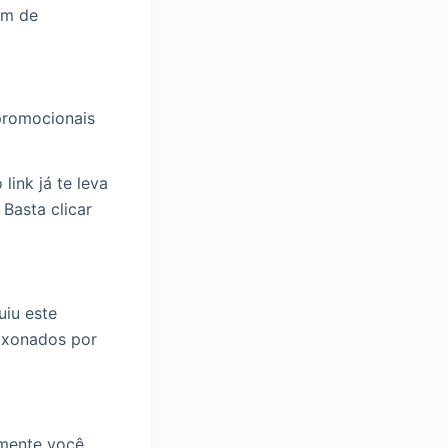
om de
 promocionais
link já te leva
Basta clicar
iu este
aixonados por
amente você