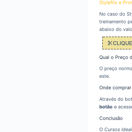
Styleflix e Pr
No caso do St
treinamento pe
abaixo do valo
CLIQU
Qual o Preço d
O preço normal
este.
Onde comprar
Através do bot
botão
e acesse
Conclusão
O
Cursos Idea