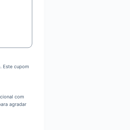
e. Este cupom
ocional com
para agradar