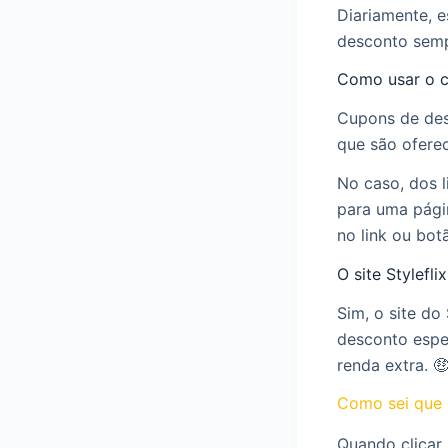
Diariamente, 
desconto semp
Como usar o c
Cupons de desc
que são oferec
No caso, dos l
para uma pági
no link ou bot
O site Stylefl
Sim, o site do
desconto espe
renda extra. 
Como sei que 
Quando clicar