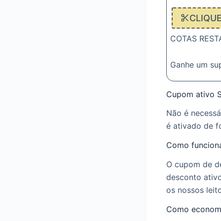
CLIQU
COTAS RESTAN
Ganhe um su
Cupom ativo St
Não é necessá
é ativado de 
Como funciona
O cupom de de
desconto ativ
os nossos lei
Como economiz