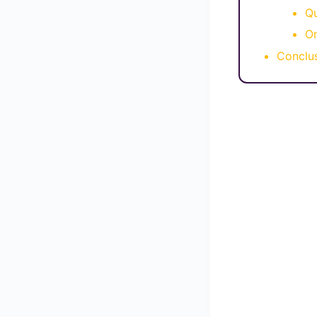
Qu
O
Conclu