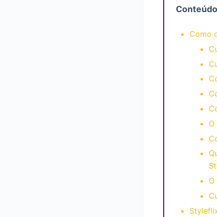
Conteúd
Como c
Cu
Cu
Co
Co
Co
O 
Co
Qu
St
O 
Cu
Stylefl