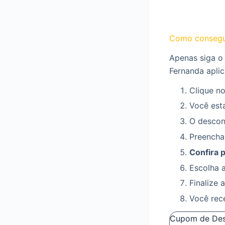
Como consegui
Apenas siga o 
Fernanda aplic
Clique no
Você esta
O descont
Preencha
Confira 
Escolha 
Finalize 
Você rec
Cupom de Desc