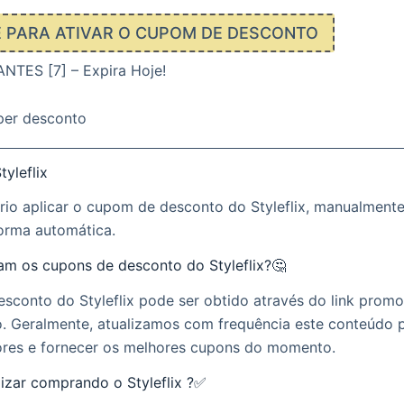
E PARA ATIVAR O CUPOM DE DESCONTO
TES [7] – Expira Hoje!
per desconto
yleflix
rio aplicar o cupom de desconto do Styleflix, manualment
forma automática.
m os cupons de desconto do Styleflix?🤔
sconto do Styleflix pode ser obtido através do link prom
o. Geralmente, atualizamos com frequência este conteúdo 
tores e fornecer os melhores cupons do momento.
ar comprando o Styleflix ?✅