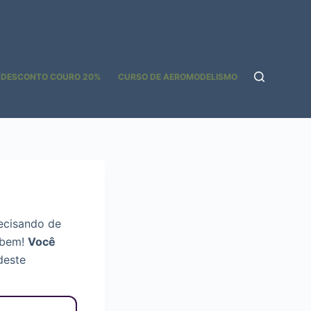
 DESCONTO COURO 20%
CURSO DE AEROMODELISMO GOOGLE ADS
recisando de
 bem!
Você
deste