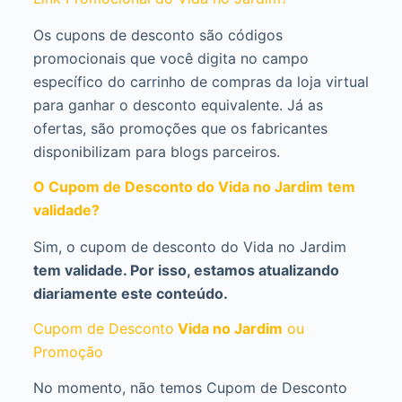
Os cupons de desconto são códigos
promocionais que você digita no campo
específico do carrinho de compras da loja virtual
para ganhar o desconto equivalente. Já as
ofertas, são promoções que os fabricantes
disponibilizam para blogs parceiros.
O Cupom de Desconto do Vida no Jardim
tem
validade?
Sim, o cupom de desconto do Vida no Jardim
tem validade. Por isso, estamos atualizando
diariamente este conteúdo.
Cupom de Desconto
Vida no Jardim
ou
Promoção
No momento, não temos Cupom de Desconto