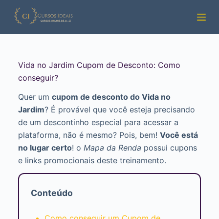
Pular
para
o
conteúdo
Vida no Jardim Cupom de Desconto: Como
conseguir?
Quer um
cupom de desconto do Vida no
Jardim
? É provável que você esteja precisando
de um descontinho especial para acessar a
plataforma, não é mesmo? Pois, bem!
Você está
no lugar certo
! o
Mapa da Renda
possui cupons
e links promocionais deste treinamento.
Conteúdo
Como conseguir um Cupom de