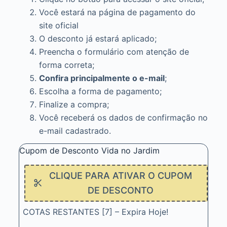
Você estará na página de pagamento do
site oficial
O desconto já estará aplicado;
Preencha o formulário com atenção de
forma correta;
Confira principalmente o e-mail
;
Escolha a forma de pagamento;
Finalize a compra;
Você receberá os dados de confirmação no
e-mail cadastrado.
Cupom de Desconto Vida no Jardim
CLIQUE PARA ATIVAR O CUPOM
DE DESCONTO
COTAS RESTANTES [7] – Expira Hoje!