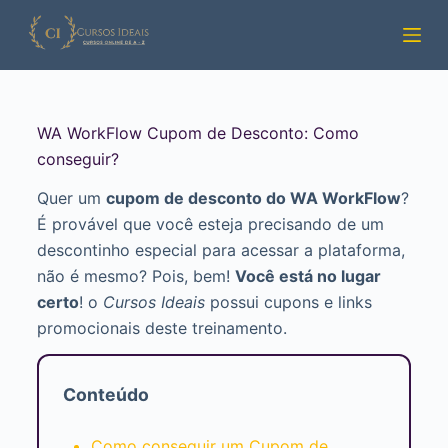
Pular
para
o
conteúdo
WA WorkFlow Cupom de Desconto: Como
conseguir?
Quer um
cupom de desconto do WA WorkFlow
?
É provável que você esteja precisando de um
descontinho especial para acessar a plataforma,
não é mesmo? Pois, bem!
Você está no lugar
certo
! o
Cursos Ideais
possui cupons e links
promocionais deste treinamento.
Conteúdo
Como conseguir um Cupom de