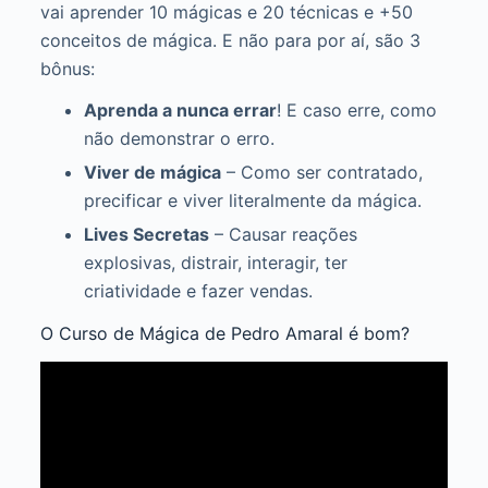
vai aprender 10 mágicas e 20 técnicas e +50
conceitos de mágica. E não para por aí, são 3
bônus:
Aprenda a nunca errar
! E caso erre, como
não demonstrar o erro.
Viver de mágica
– Como ser contratado,
precificar e viver literalmente da mágica.
Lives Secretas
– Causar reações
explosivas, distrair, interagir, ter
criatividade e fazer vendas.
O Curso de Mágica de Pedro Amaral é bom?